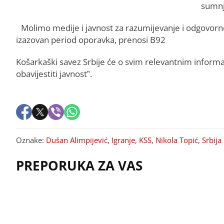
sumnj
Molimo medije i javnost za razumijevanje i odgovorno
izazovan period oporavka, prenosi B92
Košarkaški savez Srbije će o svim relevantnim infor
obavijestiti javnost”.
Oznake:
Dušan Alimpijević
,
Igranje
,
KSS
,
Nikola Topić
,
Srbija
PREPORUKA ZA VAS