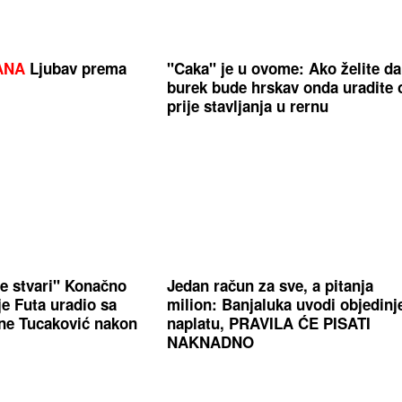
ANA
Ljubav prema
"Caka" je u ovome: Ako želite da
burek bude hrskav onda uradite 
prije stavljanja u rernu
ne stvari" Konačno
Jedan račun za sve, a pitanja
je Futa uradio sa
milion: Banjaluka uvodi objedinj
ne Tucaković nakon
naplatu, PRAVILA ĆE PISATI
NAKNADNO