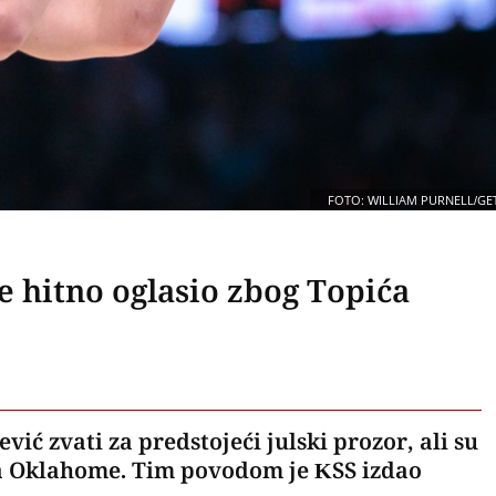
FOTO: WILLIAM PURNELL/GE
 hitno oglasio zbog Topića
vić zvati za predstojeći julski prozor, ali su
ša Oklahome. Tim povodom je KSS izdao