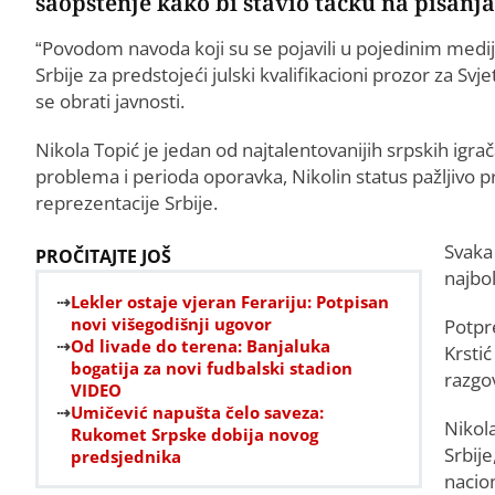
saopštenje kako bi stavio tačku na pisanja
“Povodom navoda koji su se pojavili u pojedinim mediji
Srbije za predstojeći julski kvalifikacioni prozor za S
se obrati javnosti.
Nikola Topić je jedan od najtalentovanijih srpskih ig
problema i perioda oporavka, Nikolin status pažljivo p
reprezentacije Srbije.
Svaka
PROČITAJTE JOŠ
najbo
Lekler ostaje vjeran Ferariju: Potpisan
novi višegodišnji ugovor
Potpr
Od livade do terena: Banjaluka
Krsti
bogatija za novi fudbalski stadion
razgo
VIDEO
Umičević napušta čelo saveza:
Nikola
Rukomet Srpske dobija novog
Srbije
predsjednika
nacion