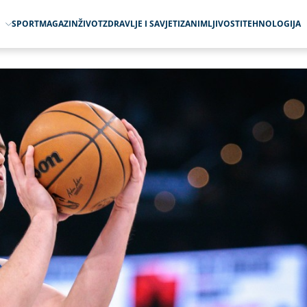
O
SPORT
MAGAZIN
ŽIVOT
ZDRAVLJE I SAVJETI
ZANIMLJIVOSTI
TEHNOLOGIJA