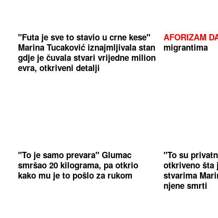
"Futa je sve to stavio u crne kese"
AFORIZAM D
Marina Tucaković iznajmljivala stan
migrantima
gdje je čuvala stvari vrijedne milion
evra, otkriveni detalji
"To je samo prevara" Glumac
"To su privat
smršao 20 kilograma, pa otkrio
otkriveno šta 
kako mu je to pošlo za rukom
stvarima Mari
njene smrti