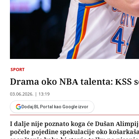
SPORT
Drama oko NBA talenta: KSS se
03.06.2026. | 13:19
Dodaj BL Portal kao Google izvor
I dalje nije poznato koga će Dušan Alimpije
počele pojedine spekulacije oko košarka