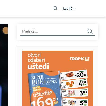
Lat
Ćir