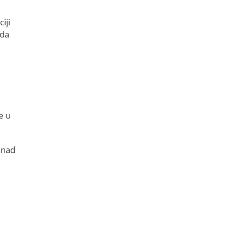
iji
 da
e u
enad