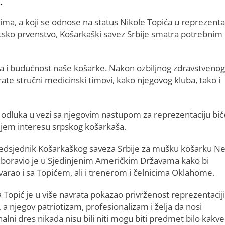
.
ma, a koji se odnose na status Nikole Topića u reprezentac
vjetsko prvenstvo, Košarkaški savez Srbije smatra potrebnim
rača i budućnost naše košarke. Nakon ozbiljnog zdravstvenog
rate stručni medicinski timovi, kako njegovog kluba, tako i
 odluka u vezi sa njegovim nastupom za reprezentaciju bić
ljem interesu srpskog košarkaša.
edsjednik Košarkaškog saveza Srbije za mušku košarku N
ć boravio je u Sjedinjenim Američkim Državama kako bi
varao i sa Topićem, ali i trenerom i čelnicima Oklahome.
 Topić je u više navrata pokazao privrženost reprezentaciji
, a njegov patriotizam, profesionalizam i želja da nosi
alni dres nikada nisu bili niti mogu biti predmet bilo kakve