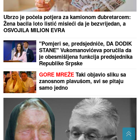
Ubrzo je počela potjera za kamionom đubretarcem:
Žena bacila loto listić misleći da je bezvrijedan, a
OSVOJILA MILION EVRA
"Pomjeri se, predsjedniče, DA DODIK
STANE" Vukomanovićeva poručila da
je obesmišljena funkcija predsjednika
Republike Srpske
GORE MREŽE
Taki objavio sliku sa
zanosnom plavušom, svi se pitaju
samo jedno