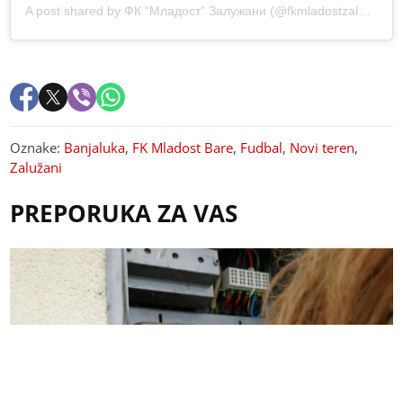
A post shared by ФК “Младост” Залужани (@fkmladostzaluzani46)
Oznake:
Banjaluka
,
FK Mladost Bare
,
Fudbal
,
Novi teren
,
Zalužani
PREPORUKA ZA VAS