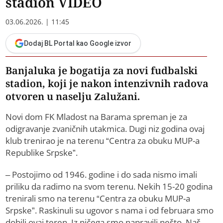
stadion VIDEO
03.06.2026. | 11:45
Dodaj BL Portal kao Google izvor
Banjaluka je bogatija za novi fudbalski
stadion, koji je nakon intenzivnih radova
otvoren u naselju Zalužani.
Novi dom FK Mladost na Barama spreman je za
odigravanje zvaničnih utakmica. Dugi niz godina ovaj
klub trenirao je na terenu “Centra za obuku MUP-a
Republike Srpske”.
– Postojimo od 1946. godine i do sada nismo imali
priliku da radimo na svom terenu. Nekih 15-20 godina
trenirali smo na terenu “Centra za obuku MUP-a
Srpske”. Raskinuli su ugovor s nama i od februara smo
dobili ovaj teren. Iz ničega smo napravili nešto. Naš