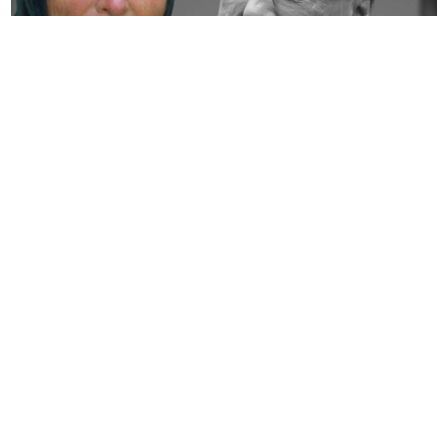
„Baba Vanga je rekla da će živjeti do 86. godine“
Suzana Jovanović prvi put otvoreno o Saši Popoviću
(VIDEO) "OTIŠAO JE PRERANO"
Dodik obišao grob Bobana Kusturića
Palačinke od limuna i jogurta