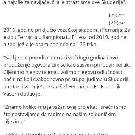
a najviše za navijače, čija je strast srce ove Skuderije”.
Lekler
(28) se
2016. godine priključio vozačkoj akademiji Ferrarija. Za
ekipu Ferrarija u šampionatu F1 vozi od 2019. godine,
a zabilježio je osam pobjeda na 155 trka.
“Šarl je dio porodice Ferrari već dugo godina i ovo
produženje ugovora čini se kao sasvim prirodan korak.
Cijenimo njegov talenat, volimo njegovu odlučnost i
način na koji svakodnevno pristupa ljudima u Skuderiji,
na stazi i van nje”, rekao šef Ferrarija u F1 Frederik
Vaser i dodao je:
“Znamo koliko mu je važan ovaj projekat i srećni smo
što nastavljamo da radimo na našim zajedničkim
ciljevima”.
Lekler se trenutno nalazi na trećem mjestu u