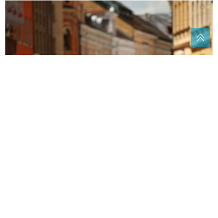
Danas počinje ISPLATA JUNSKIH PENZIJA u Srpskoj:
Penzionere očekuje povećanje od ukupno 10 odsto
Fotografija izazvala reakcije: "Skoro
svaka druga kuća ima ovo pored
ulaznih vrata, čemu služi?"
Oporaviće je do neprepoznatljivosti:
Ova namirnica protiv vaški spašava
ruže za nekoliko dana