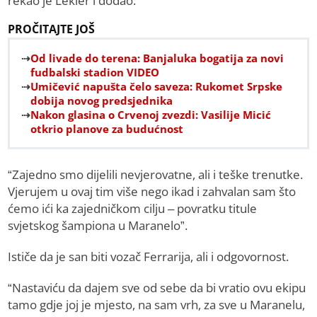
rekao je Lekler i dodao:
PROČITAJTE JOŠ
Od livade do terena: Banjaluka bogatija za novi
fudbalski stadion VIDEO
Umičević napušta čelo saveza: Rukomet Srpske
dobija novog predsjednika
Nakon glasina o Crvenoj zvezdi: Vasilije Micić
otkrio planove za budućnost
“Zajedno smo dijelili nevjerovatne, ali i teške trenutke.
Vjerujem u ovaj tim više nego ikad i zahvalan sam što
ćemo ići ka zajedničkom cilju – povratku titule
svjetskog šampiona u Maranelo”.
Ističe da je san biti vozač Ferrarija, ali i odgovornost.
“Nastaviću da dajem sve od sebe da bi vratio ovu ekipu
tamo gdje joj je mjesto, na sam vrh, za sve u Maranelu,