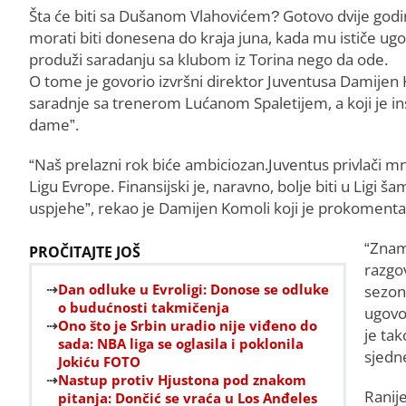
Šta će biti sa Dušanom Vlahovićem? Gotovo dvije godin
morati biti donesena do kraja juna, kada mu ističe ug
produži saradanju sa klubom iz Torina nego da ode.
O tome je govorio izvršni direktor Juventusa Damijen
saradnje sa trenerom Lućanom Spaletijem, a koji je in
dame”.
“Naš prelazni rok biće ambiciozan.Juventus privlači mno
Ligu Evrope. Finansijski je, naravno, bolje biti u Ligi
uspjehe”, rekao je Damijen Komoli koji je prokomentar
“Znam
PROČITAJTE JOŠ
razgo
Dan odluke u Evroligi: Donose se odluke
sezone
o budućnosti takmičenja
ugovo
Ono što je Srbin uradio nije viđeno do
je ta
sada: NBA liga se oglasila i poklonila
sjedn
Jokiću FOTO
Nastup protiv Hjustona pod znakom
Ranije
pitanja: Dončić se vraća u Los Anđeles