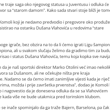
e traje saga oko njegovog statusa u Juventusu i odluka će
ovor sa “starom damom”. Kako sada stvari stoje bliži je tom
 Komoli koji je nedavno predvodio i pregovore oko produž
sistirao na ostanku Dušana Vlahovića u redovima “stare
ge igrače, bez obzira na to da li ćemo igrati Ligu šampiona
 šampiona, ali u svakom slučaju želimo da gradimo tim za bud
isao i status Dušana Vlahovića, temu koja kopka sve navij
 da je naš sportski direktor Marko Otolini već imao nekoli
vora sa Dušanom, ali ne očekujte ništa pre kraja
. Nadamo se da ćemo imati zanimljive vijesti kada je riječ
rima, možda i prije završetka prvenstva”, dodao je Komoli 
ko i nagovestio da je donesena odluka da se sa Vlahovićem
e kada više ne bude utakmica pred torinskim klubom.
 se inače spominjalo da ga traže Bajern, Barselona, pa čak 