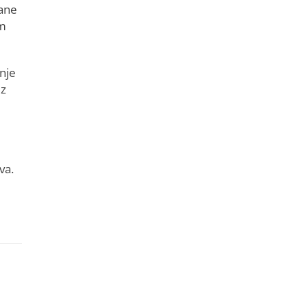
tane
im
anje
ez
va.