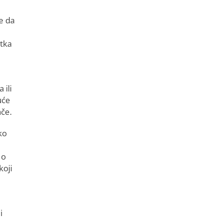
e da
etka
 ili
uće
ače.
ko
 o
koji
i