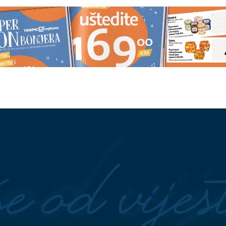
za rast: NLB Master
(FOTO)
“Prestanite da lažete
s pogodnosti pravnim
javnost” Dodik se OBRUŠIO na
ne do kraja oktobra
njemačkog ambasadora
O VIŠE OSOBA
Turčin
VELIKI POMAK U PREGOVORIM
kriv za smrt Ruskinje u
Iran i Oman postigli dogovor o