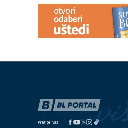
(VIDEO)
Elfeta Veseli dobila
Nova prilika 
funkciju u KPZ Tuzla: Nešić objavio
Your Busines
da žena ubica djeteta uživa posebne
licima dostup
pogodnosti u zatvoru
2026
"DJEVOJKA U NJEGOVOJ FIRMI
UČESTVOVAL
PRAVI BUREKE"
Jovana Jeremić
tvrdi da nije 