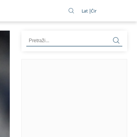
Lat
Ćir