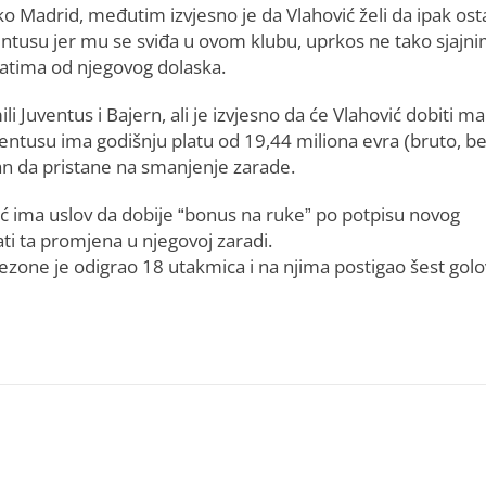
ko Madrid, međutim izvjesno je da Vlahović želi da ipak os
entusu jer mu se sviđa u ovom klubu, uprkos ne tako sjajn
tatima od njegovog dolaska.
 Juventus i Bajern, ali je izvjesno da će Vlahović dobiti m
ventusu ima godišnju platu od 19,44 miliona evra (bruto, b
an da pristane na smanjenje zarade.
vić ima uslov da dobije “bonus na ruke” po potpisu novog
ti ta promjena u njegovoj zaradi.
sezone je odigrao 18 utakmica i na njima postigao šest golo