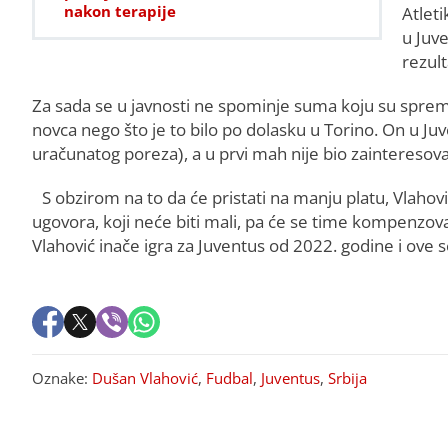
nakon terapije
Atleti
u Juv
rezul
Za sada se u javnosti ne spominje suma koju su spremili
novca nego što je to bilo po dolasku u Torino. On u Ju
uračunatog poreza), a u prvi mah nije bio zainteresov
S obzirom na to da će pristati na manju platu, Vlaho
ugovora, koji neće biti mali, pa će se time kompenzova
Vlahović inače igra za Juventus od 2022. godine i ove 
Oznake:
Dušan Vlahović
,
Fudbal
,
Juventus
,
Srbija
PREPORUKA ZA VAS