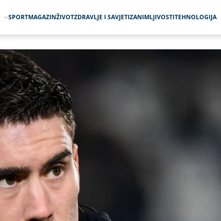
O
SPORT
MAGAZIN
ŽIVOT
ZDRAVLJE I SAVJETI
ZANIMLJIVOSTI
TEHNOLOGIJA