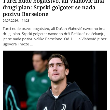
Turci nude bogatstvo, ali Vlahović ima
drugi plan: Srpski golgoter se nada
pozivu Barselone
29.07.2026. | 14:23
Turci nude pravo bogatstvo, ali Dušan Vlahović navodno ima
drugi plan. Srpski golgeter navodno drži Bešiktaš na čekanju,
jer se nada pozivu velike Barselone. Od 1. jula Vlahović je bez
ugovora i može …