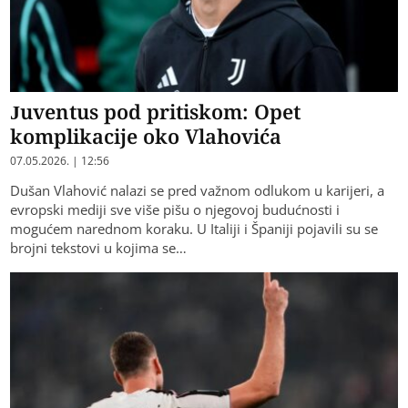
Juventus pod pritiskom: Opet
komplikacije oko Vlahovića
07.05.2026. | 12:56
Dušan Vlahović nalazi se pred važnom odlukom u karijeri, a
evropski mediji sve više pišu o njegovoj budućnosti i
mogućem narednom koraku. U Italiji i Španiji pojavili su se
brojni tekstovi u kojima se…