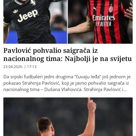
Pavlović pohvalio saigrača iz
nacionalnog tima: Najbolji je na svijetu
23.04.2026. | 17:13
Da srpski fudbaleri jedni drugima “čuvaju leđa” još jednom je
pokazao Strahinja Pavlović, koji je javno pohvalio saigrača iz
nacionalnog tima – Dušana Vlahovića. Strahinja Pavlović i…