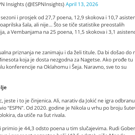
N Insights (@ESPNInsights)
April 13, 2026
u sezoni i prosjek od 27,7 poena, 12,9 skokova i 10,7 asisten
oaprilska šala, ali nije… Što se tiče statistike preostalih
ncija, a Vembanjama na 25 poena, 11,5 skokova i 3,1 asistenc
ualna priznanja ne zanimaju i da želi titule. Da bi došao do
 Minesota koja je dosta nezgodna za Nagetse. Ako prođe tu
lu konferencije na Oklahomu i Šeja. Naravno, sve to su
lje
este i to je činjenica. Ali, narativ da Jokić ne igra odbranu
avio “ESPN”. Od 2020. godine je Nikola u vrhu po broju šute
okira, da utiče na šut rivala.
i primio je 44,3 odsto poena u tim slučajevima. Rudi Gober