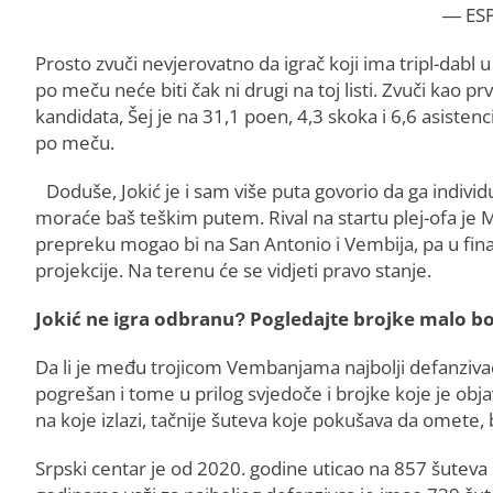
— ESP
Prosto zvuči nevjerovatno da igrač koji ima tripl-dabl 
po meču neće biti čak ni drugi na toj listi. Zvuči kao prv
kandidata, Šej je na 31,1 poen, 4,3 skoka i 6,6 asiste
po meču.
Doduše, Jokić je i sam više puta govorio da ga individ
moraće baš teškim putem. Rival na startu plej-ofa je
prepreku mogao bi na San Antonio i Vembija, pa u fina
projekcije. Na terenu će se vidjeti pravo stanje.
Jokić ne igra odbranu? Pogledajte brojke malo bo
Da li je među trojicom Vembanjama najbolji defanzivac, j
pogrešan i tome u prilog svjedoče i brojke koje je obj
na koje izlazi, tačnije šuteva koje pokušava da omete, bl
Srpski centar je od 2020. godine uticao na 857 šuteva 