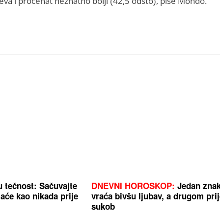
eva i procenat neznatno bolji (42,5 odsto), piše Mondo.
u tečnost: Sačuvajte
DNEVNI HOROSKOP:
Jedan zna
jaće kao nikada prije
vraća bivšu ljubav, a drugom prij
sukob