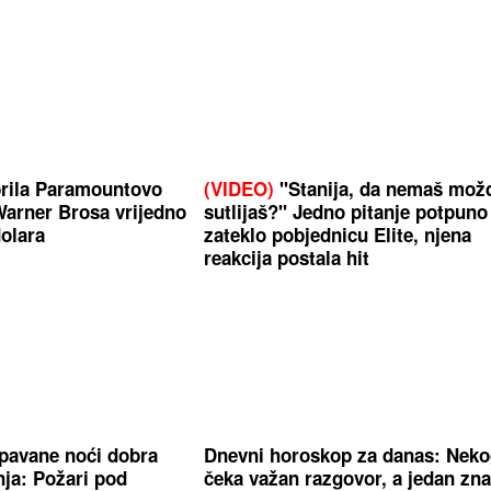
brila Paramountovo
(VIDEO)
"Stanija, da nemaš mož
arner Brosa vrijedno
sutlijaš?" Jedno pitanje potpuno
dolara
zateklo pobjednicu Elite, njena
reakcija postala hit
pavane noći dobra
Dnevni horoskop za danas: Nek
inja: Požari pod
čeka važan razgovor, a jedan zn