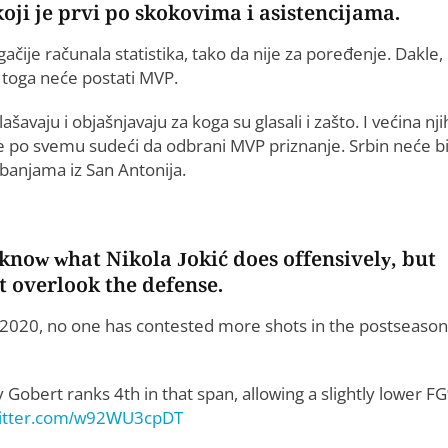
 koji je prvi po skokovima i asistencijama.
čije računala statistika, tako da nije za poređenje. Dakle,
a toga neće postati MVP.
šavaju i objašnjavaju za koga su glasali i zašto. I većina nji
e po svemu sudeći da odbrani MVP priznanje. Srbin neće bi
mbanjama iz San Antonija.
know what Nikola Jokić does offensively, but
t overlook the defense.
 2020, no one has contested more shots in the postseason
 Gobert ranks 4th in that span, allowing a slightly lower F
witter.com/w92WU3cpDT