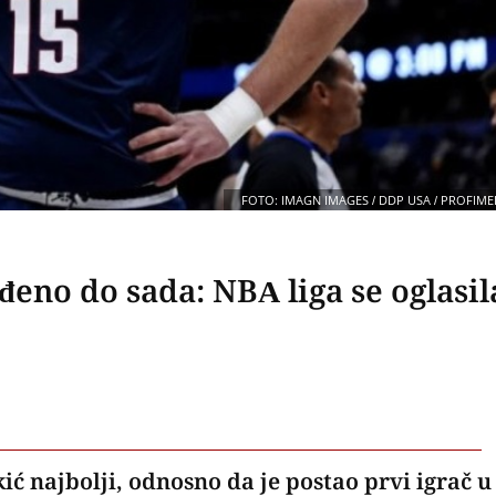
FOTO: IMAGN IMAGES / DDP USA / PROFIME
đeno do sada: NBA liga se oglasil
ić najbolji, odnosno da je postao prvi igrač u