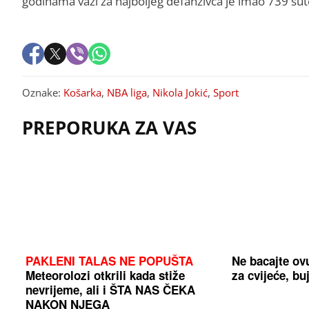
godinama važi za najboljeg defanzivca je imao 739 šut
Oznake:
Košarka
,
NBA liga
,
Nikola Jokić
,
Sport
PREPORUKA ZA VAS
PAKLENI TALAS NE POPUŠTA
Ne bacajte ov
Meteorolozi otkrili kada stiže
za cvijeće, bu
nevrijeme, ali i ŠTA NAS ČEKA
NAKON NJEGA