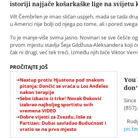
istoriji najjače košarkaške lige na svijetu
Vilt Čembrlen je imao sličan uspjeh, mada se tada druga
u Americi nije bolji od njega po tome, ali i pored sveg
To je manje-više svima jasno. Novinari se sve češće ogla
prvom mjestu stavlja Šeja Gildžusa-Aleksandera koji ć
čak ni drugi, već tek treći. Između njih biće Viktor Ve
PROČITAJTE JOŠ
You 
Nastup protiv Hjustona pod znakom
pitanja: Dončić se vraća u Los Anđeles
don’
nakon terapije
Sebe izbacio iz trke! Novak Đoković
Since
izabrao najboljeg sportistu svih
(857).
vremena VIDEO
Dobre vijesti za Zvezdu, loše za
Rudy
Partizan: Dubai savladao Budućnost i
pic.t
vratio se na prvo mjesto