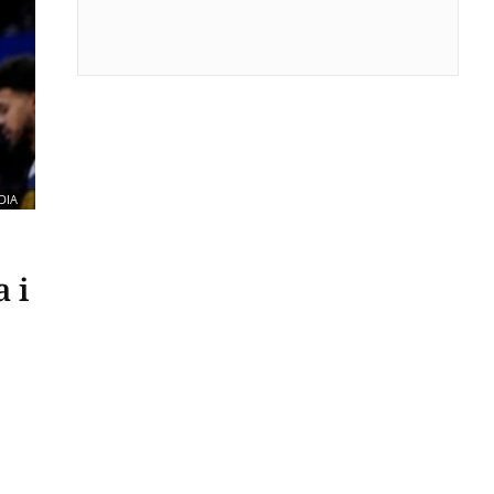
DIA
a i