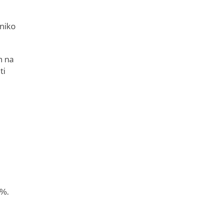
 niko
h na
ti
G%.