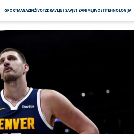
O
SPORT
MAGAZIN
ŽIVOT
ZDRAVLJE I SAVJETI
ZANIMLJIVOSTI
TEHNOLOGIJA