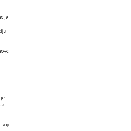
cija
iju
 nove
 je
va
 koji