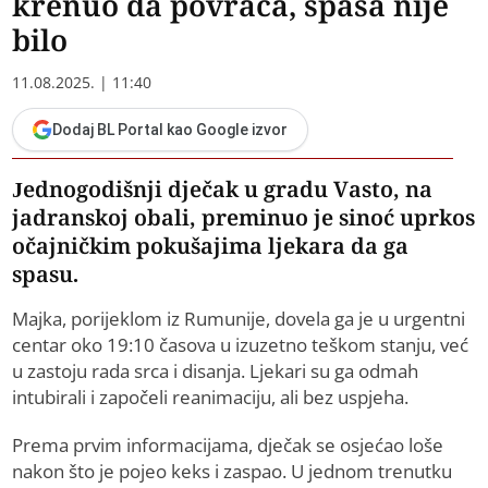
krenuo da povraća, spasa nije
bilo
11.08.2025. | 11:40
Dodaj BL Portal kao Google izvor
Jednogodišnji dječak u gradu Vasto, na
jadranskoj obali, preminuo je sinoć uprkos
očajničkim pokušajima ljekara da ga
spasu.
Majka, porijeklom iz Rumunije, dovela ga je u urgentni
centar oko 19:10 časova u izuzetno teškom stanju, već
u zastoju rada srca i disanja. Ljekari su ga odmah
intubirali i započeli reanimaciju, ali bez uspjeha.
Prema prvim informacijama, dječak se osjećao loše
nakon što je pojeo keks i zaspao. U jednom trenutku