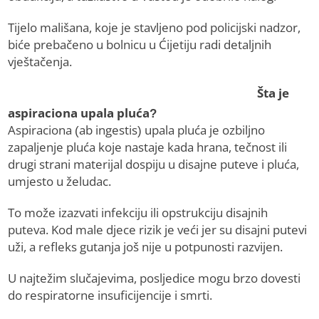
Tijelo mališana, koje je stavljeno pod policijski nadzor,
biće prebačeno u bolnicu u Ćijetiju radi detaljnih
vještačenja.
Šta je
aspiraciona upala pluća?
Aspiraciona (ab ingestis) upala pluća je ozbiljno
zapaljenje pluća koje nastaje kada hrana, tečnost ili
drugi strani materijal dospiju u disajne puteve i pluća,
umjesto u želudac.
To može izazvati infekciju ili opstrukciju disajnih
puteva. Kod male djece rizik je veći jer su disajni putevi
uži, a refleks gutanja još nije u potpunosti razvijen.
U najtežim slučajevima, posljedice mogu brzo dovesti
do respiratorne insuficijencije i smrti.