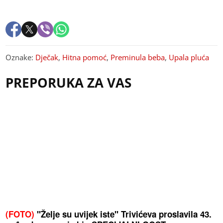
Oznake:
Dječak
,
Hitna pomoć
,
Preminula beba
,
Upala pluća
PREPORUKA ZA VAS
(FOTO)
"Želje su uvijek iste" Trivićeva proslavila 43.