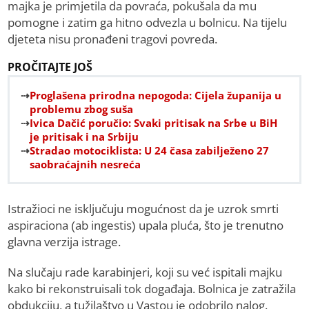
majka je primjetila da povraća, pokušala da mu
pomogne i zatim ga hitno odvezla u bolnicu. Na tijelu
djeteta nisu pronađeni tragovi povreda.
PROČITAJTE JOŠ
Proglašena prirodna nepogoda: Cijela županija u
problemu zbog suša
Ivica Dačić poručio: Svaki pritisak na Srbe u BiH
je pritisak i na Srbiju
Stradao motociklista: U 24 časa zabilježeno 27
saobraćajnih nesreća
Istražioci ne isključuju mogućnost da je uzrok smrti
aspiraciona (ab ingestis) upala pluća, što je trenutno
glavna verzija istrage.
Na slučaju rade karabinjeri, koji su već ispitali majku
kako bi rekonstruisali tok događaja. Bolnica je zatražila
obdukciju, a tužilaštvo u Vastou je odobrilo nalog.