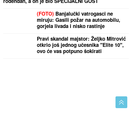
rođendan, a on je bio SPECIJALNI GOST
(FOTO)
Banjalučki vatrogasci ne
miruju: Gasili požar na automobilu,
gorjela livada i nisko rastinje
Pravi skandal majstor: Željko Mitrović
otkrio još jednog učesnika "Elite 10",
ovo će vas potpuno šokirati
AFORIZAM DANA
Ljubav prema migrantima