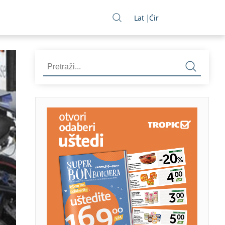
Lat
Ćir