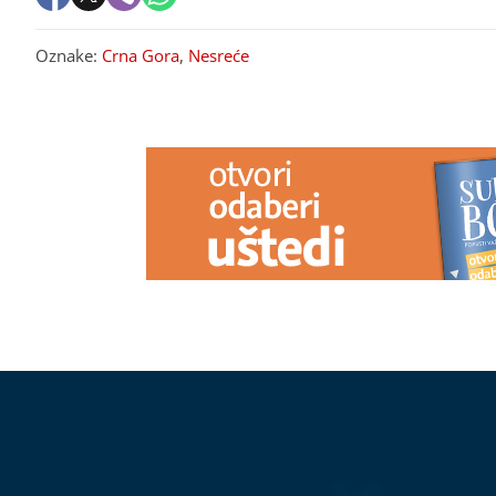
Oznake:
Crna Gora
,
Nesreće
PREPORUKA ZA VAS
Toplotni talas puni ambulante u
Bili ste u zab
Srpskoj: Sve više građana traži
znači kada sa
pomoć zbog vrućina