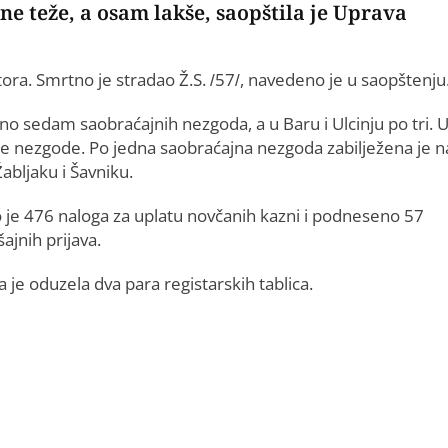
ne teže, a osam lakše, saopštila je Uprava
tora. Smrtno je stradao Ž.S. /57/, navedeno je u saopštenju
rano sedam saobraćajnih nezgoda, a u Baru i Ulcinju po tri. 
ije nezgode. Po jedna saobraćajna nezgoda zabilježena je n
abljaku i Šavniku.
o je 476 naloga za uplatu novčanih kazni i podneseno 57
ajnih prijava.
ja je oduzela dva para registarskih tablica.