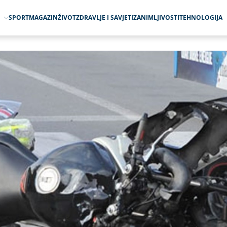
O
SPORT
MAGAZIN
ŽIVOT
ZDRAVLJE I SAVJETI
ZANIMLJIVOSTI
TEHNOLOGIJA