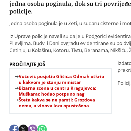
jedna osoba poginula, dok su tri povrijeđe
policije.
Jedna osoba poginula je u Zeti, u sudaru cisterne i mo
Iz Uprave policije naveli su da je u Podgorici evidenti
Pljevljima, Budvi i Danilovgradu evidentirane su po dv
Cetinju, u Kolašinu, Kotoru, Tivtu, Beranama, Nikšiću, Ž
Izdat
PROČITAJTE JOŠ
prekrš
Vučević posjetio Glišića: Odmah otkrio
u kakvom je stanju ministar
Polici
Bizarna scena u centru Kragujevca:
Muškarac hodao potpuno nag
Šteta kakva se ne pamti: Grozdova
nema, a vinova loza opustošena