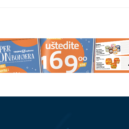
ludi: Evo šta zapravo
PETI TOPLOTNI TALAS OVE
njate pokojnika
GODINE
Britanija aktivirala žuti
alarm, stiže novi udar vrućine