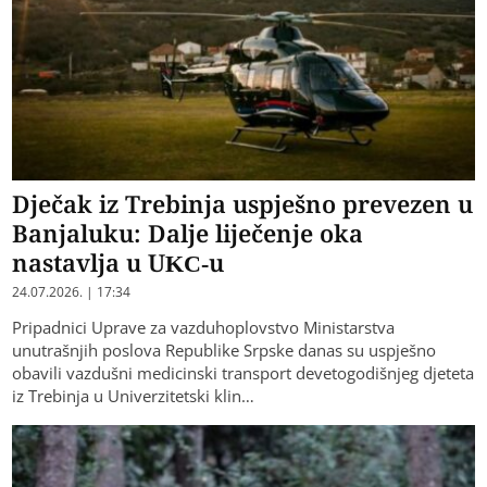
Dječak iz Trebinja uspješno prevezen u
Banjaluku: Dalje liječenje oka
nastavlja u UKC-u
24.07.2026. | 17:34
Pripadnici Uprave za vazduhoplovstvo Ministarstva
unutrašnjih poslova Republike Srpske danas su uspješno
obavili vazdušni medicinski transport devetogodišnjeg djeteta
iz Trebinja u Univerzitetski klin…