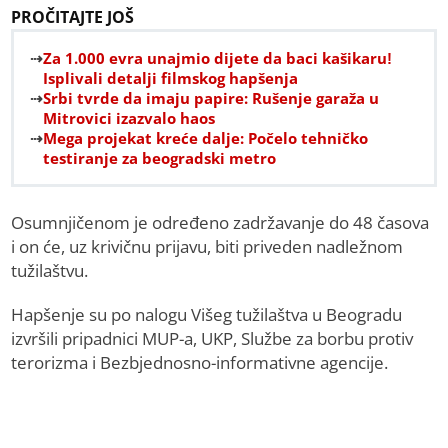
PROČITAJTE JOŠ
Za 1.000 evra unajmio dijete da baci kašikaru!
Isplivali detalji filmskog hapšenja
Srbi tvrde da imaju papire: Rušenje garaža u
Mitrovici izazvalo haos
Mega projekat kreće dalje: Počelo tehničko
testiranje za beogradski metro
Osumnjičenom je određeno zadržavanje do 48 časova
i on će, uz krivičnu prijavu, biti priveden nadležnom
tužilaštvu.
Hapšenje su po nalogu Višeg tužilaštva u Beogradu
izvršili pripadnici MUP-a, UKP, Službe za borbu protiv
terorizma i Bezbjednosno-informativne agencije.