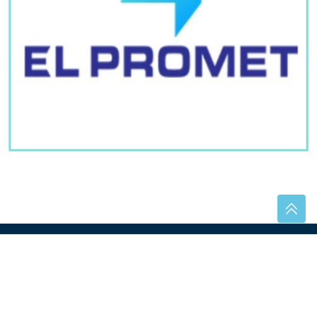
da se kupi skoro 200 tona šljive
Obratite pažnju na ponašanje
partnera: Šest znakova koji mogu
ukazivati na prevaru
(UZNEMIRUJUĆI VIDEO)
Objavljen
snimak pokušaja ubistva Elezovog
saradnika: Muškarac ga pratio dok je
ŠETAO PSA, a onda ZAPUCAO
Zaboravite na neprijatne mirise iz obuće: Ovaj trik