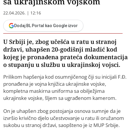
sa ukrajinskom vojskom
22.04.2026. | 12:16
Dodaj BL Portal kao Google izvor
U Srbiji je, zbog učešća u ratu u stranoj
državi, uhapšen 20-godišnji mladić kod
kojeg je pronađena prateća dokumentacija
o stupanju u službu u ukrajinskoj vojsci.
Prilikom hapšenja kod osumnjičenog čiji su inicijali F.Đ.
pronađena je vojna knjižica ukrajinske vojske,
kompletna maskirna uniforma sa obilježjima
ukrajinske vojske, šljem sa ugrađenom kamerom.
On je uhapšen zbog postojanja osnova sumnje da je
izvršio krivično djelo učestvovanje u ratu ili oružanom
sukobu u stranoj državi, saopšteno je iz MUP Srbije.