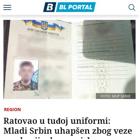
FOTO: MUP SRBIJE
REGION
Ratovao u tuđoj uniformi:
Mladi Srbin uhapšen zbog veze