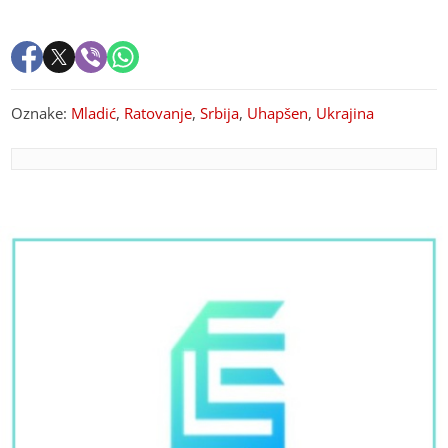
Oznake:
Mladić
,
Ratovanje
,
Srbija
,
Uhapšen
,
Ukrajina
PREPORUKA ZA VAS
Karleuša nastupa na "Danima šljive", za budžet može