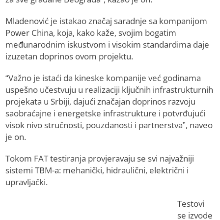
Mladenović je istakao značaj saradnje sa kompanijom
Power China, koja, kako kaže, svojim bogatim
međunarodnim iskustvom i visokim standardima daje
izuzetan doprinos ovom projektu.
“Važno je istaći da kineske kompanije već godinama
uspešno učestvuju u realizaciji ključnih infrastrukturnih
projekata u Srbiji, dajući značajan doprinos razvoju
saobraćajne i energetske infrastrukture i potvrđujući
visok nivo stručnosti, pouzdanosti i partnerstva”, naveo
je on.
Tokom FAT testiranja provjeravaju se svi najvažniji
sistemi TBM-a: mehanički, hidraulični, električni i
upravljački.
Testovi
se izvode