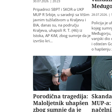
30.07.2026. | 20:23
Međugo
Pripadnici SBPT i SKOR-a UKP
MUP R Srbije, u saradnji sa Višim
28.07.2026. | 
javnim tužilaštvom u Kraljevu i
Policija je
BIA, danas su, na području
kojeg sumnj
Kraljeva, uhapsili R. T. (46) iz
Međugorju, 
Istoka, AP KiM, zbog sumnje da je
vanjski dio 
izvršio kri…
i oštećen G
o hapšenju 
Porodična tragedija:
Skanda
Maloljetnik uhapšen
MUP-a:
zbog sumnje da je
načelni