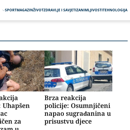
O
SPORT
MAGAZIN
ŽIVOT
ZDRAVLJE I SAVJETI
ZANIMLJIVOSTI
TEHNOLOGIJA
akcija
Brza reakcija
e: Uhapšen
policije: Osumnjičeni
ac
napao sugrađanina u
ičen za
prisustvu djece
izam u