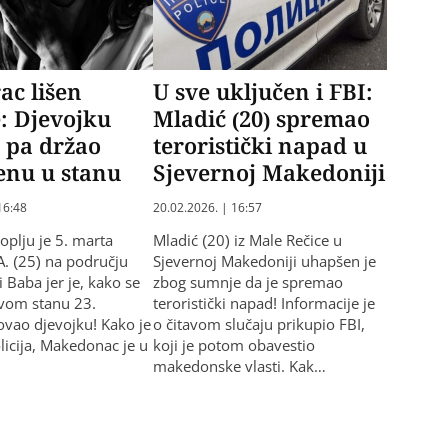
ac lišen
U sve uključen i FBI:
: Djevojku
Mladić (20) spremao
, pa držao
teroristički napad u
enu u stanu
Sjevernoj Makedoniji
16:48
20.02.2026. | 16:57
koplju je 5. marta
Mladić (20) iz Male Rečice u
A. (25) na području
Sjevernoj Makedoniji uhapšen je
 Baba jer je, kako se
zbog sumnje da je spremao
vom stanu 23.
teroristički napad! Informacije je
lovao djevojku! Kako je
o čitavom slučaju prikupio FBI,
licija, Makedonac je u
koji je potom obavestio
makedonske vlasti. Kak…