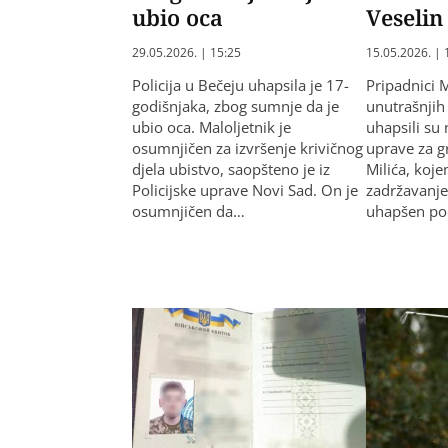
ubio oca
Veselin
29.05.2026. | 15:25
15.05.2026. | 
Policija u Bečeju uhapsila je 17-
Pripadnici 
godišnjaka, zbog sumnje da je
unutrašnjih
ubio oca. Maloljetnik je
uhapsili su 
osumnjičen za izvršenje krivičnog
uprave za g
djela ubistvo, saopšteno je iz
Milića, koj
Policijske uprave Novi Sad. On je
zadržavanje
osumnjičen da…
uhapšen po