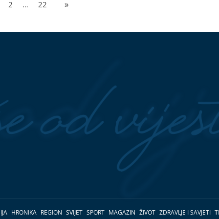
2
…
22
»
IJA
HRONIKA
REGION
SVIJET
SPORT
MAGAZIN
ŽIVOT
ZDRAVLJE I SAVJETI
T