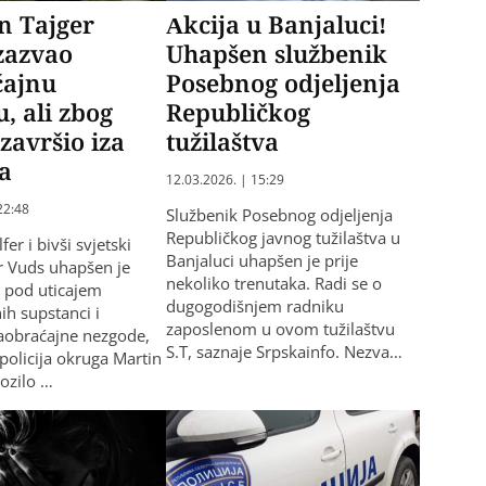
n Tajger
Akcija u Banjaluci!
zazvao
Uhapšen službenik
ćajnu
Posebnog odjeljenja
, ali zbog
Republičkog
završio iza
tužilaštva
a
12.03.2026. | 15:29
22:48
Službenik Posebnog odjeljenja
Republičkog javnog tužilaštva u
fer i bivši svjetski
Banjaluci uhapšen je prije
r Vuds uhapšen je
nekoliko trenutaka. Radi se o
 pod uticajem
dugogodišnjem radniku
ih supstanci i
zaposlenom u ovom tužilaštvu
saobraćajne nezgode,
S.T, saznaje Srpskainfo. Nezva…
 policija okruga Martin
Vozilo …