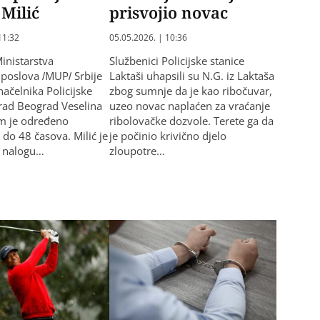
 Milić
prisvojio novac
11:32
05.05.2026. | 10:36
Ministarstva
Službenici Policijske stanice
 poslova /MUP/ Srbije
Laktaši uhapsili su N.G. iz Laktaša
načelnika Policijske
zbog sumnje da je kao ribočuvar,
rad Beograd Veselina
uzeo novac naplaćen za vraćanje
em je određeno
ribolovačke dozvole. Terete ga da
 do 48 časova. Milić je
je počinio krivično djelo
 nalogu…
zloupotre…