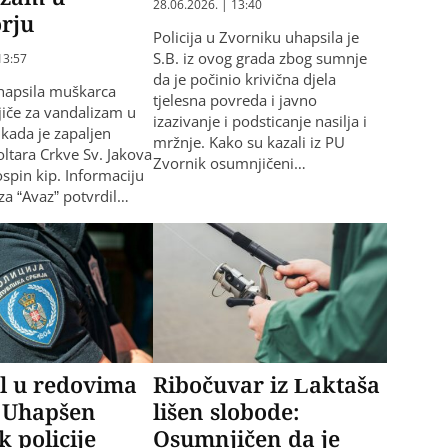
28.06.2026. | 13:40
rju
Policija u Zvorniku uhapsila je
S.B. iz ovog grada zbog sumnje
13:57
da je počinio krivična djela
 uhapsila muškarca
tjelesna povreda i javno
iče za vandalizam u
izazivanje i podsticanje nasilja i
kada je zapaljen
mržnje. Kako su kazali iz PU
oltara Crkve Sv. Jakova
Zvornik osumnjičeni…
ospin kip. Informaciju
za “Avaz” potvrdil…
l u redovima
Ribočuvar iz Laktaša
 Uhapšen
lišen slobode:
k policije
Osumnjičen da je