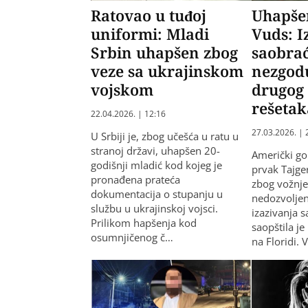
Ratovao u tuđoj
Uhapše
uniformi: Mladi
Vuds: I
Srbin uhapšen zbog
saobra
veze sa ukrajinskom
nezgodu
vojskom
drugog 
rešetak
22.04.2026. | 12:16
27.03.2026. | 
U Srbiji je, zbog učešća u ratu u
stranoj državi, uhapšen 20-
Američki gol
godišnji mladić kod kojeg je
prvak Tajge
pronađena prateća
zbog vožnje
dokumentacija o stupanju u
nedozvoljen
službu u ukrajinskoj vojsci.
izazivanja 
Prilikom hapšenja kod
saopštila je
osumnjičenog č…
na Floridi. 