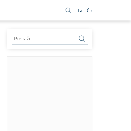
Lat
Ćir