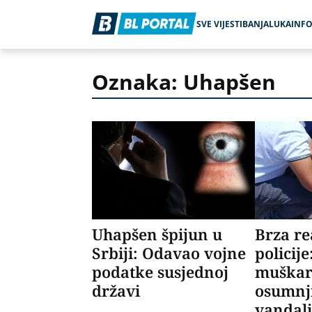
SVE VIJESTI
BANJALUKA
INF
Oznaka: Uhapšen
Uhapšen špijun u
Brza re
Srbiji: Odavao vojne
policij
podatke susjednoj
muškar
državi
osumnj
vandal