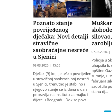
Poznato stanje
Muškar
povrijeđenog
slobode
dječaka: Novi detalji
silovao
stravične
zaroblj
saobraćajne nesreće
07.03.2026. | 
u Sjenici
Policija u S
uhapsila E. 
09.03.2026. | 15:55
opštine Gazi
Dječak (9) koji je teško povrijeđen
sumnja, u s
u stravičnoj saobraćajnoj nesreći
februara si
u Sjenici, trenutno je stabilno i
saopštila po
njegovo stanje se iz dana u dan
stanu dj…
popravlja na Institutu za majku i
dijete u Beogradu. Dok se povr…