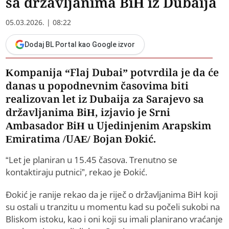
sa državljanima BiH iz Dubaija
05.03.2026. | 08:22
Dodaj BL Portal kao Google izvor
Kompanija “Flaj Dubai” potvrdila je da će
danas u popodnevnim časovima biti
realizovan let iz Dubaija za Sarajevo sa
državljanima BiH, izjavio je Srni
Ambasador BiH u Ujedinjenim Arapskim
Emiratima /UAE/ Bojan Đokić.
“Let je planiran u 15.45 časova. Trenutno se
kontaktiraju putnici”, rekao je Đokić.
Đokić je ranije rekao da je riječ o državljanima BiH koji
su ostali u tranzitu u momentu kad su počeli sukobi na
Bliskom istoku, kao i oni koji su imali planirano vraćanje