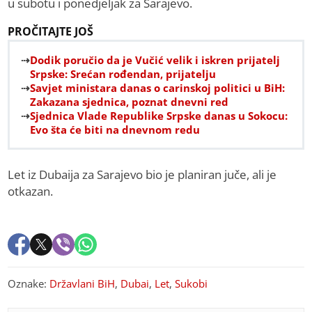
u subotu i ponedjeljak za Sarajevo.
PROČITAJTE JOŠ
Dodik poručio da je Vučić velik i iskren prijatelj
Srpske: Srećan rođendan, prijatelju
Savjet ministara danas o carinskoj politici u BiH:
Zakazana sjednica, poznat dnevni red
Sjednica Vlade Republike Srpske danas u Sokocu:
Evo šta će biti na dnevnom redu
Let iz Dubaija za Sarajevo bio je planiran juče, ali je
otkazan.
Oznake:
Državlani BiH
,
Dubai
,
Let
,
Sukobi