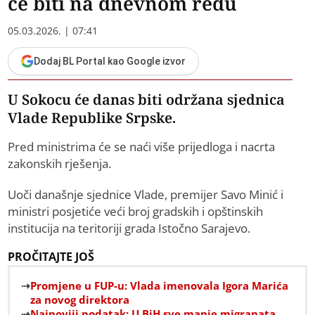
će biti na dnevnom redu
05.03.2026. | 07:41
Dodaj BL Portal kao Google izvor
U Sokocu će danas biti održana sjednica
Vlade Republike Srpske.
Pred ministrima će se naći više prijedloga i nacrta
zakonskih rješenja.
Uoči današnje sjednice Vlade, premijer Savo Minić i
ministri posjetiće veći broj gradskih i opštinskih
institucija na teritoriji grada Istočno Sarajevo.
PROČITAJTE JOŠ
Promjene u FUP-u: Vlada imenovala Igora Marića
za novog direktora
Najnoviji podatak: U BiH sve manje migranata,