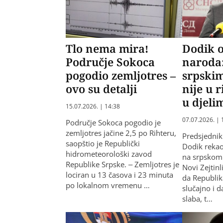
Tlo nema mira!
Dodik o
Područje Sokoca
naroda
pogodio zemljotres –
srpski
ovo su detalji
nije u 
u djeli
15.07.2026. | 14:38
07.07.2026. | 
Područje Sokoca pogodio je
zemljotres jačine 2,5 po Rihteru,
Predsjedni
saopštio je Republički
Dodik rekao 
hidrometeorološki zavod
na srpskom
Republike Srpske. – Zemljotres je
Novi Zejtin
lociran u 13 časova i 23 minuta
da Republik
po lokalnom vremenu …
slučajno i 
slaba, t…