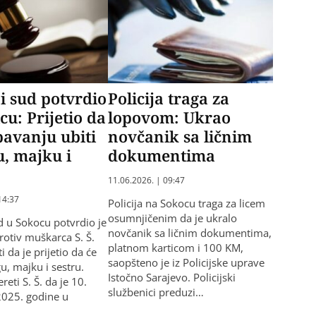
 sud potvrdio
Policija traga za
cu: Prijetio da
lopovom: Ukrao
pavanju ubiti
novčanik sa ličnim
, majku i
dokumentima
11.06.2026. | 09:47
14:37
Policija na Sokocu traga za licem
osumnjičenim da je ukralo
 u Sokocu potvrdio je
novčanik sa ličnim dokumentima,
rotiv muškarca S. Š.
platnom karticom i 100 KM,
i da je prijetio da će
saopšteno je iz Policijske uprave
u, majku i sestru.
Istočno Sarajevo. Policijski
reti S. Š. da je 10.
službenici preduzi…
025. godine u