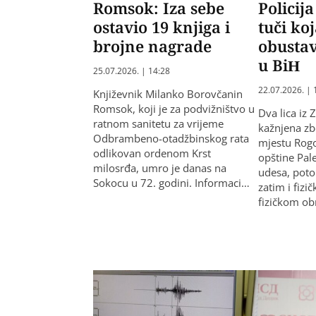
Romsok: Iza sebe
Policija
ostavio 19 knjiga i
tuči koj
brojne nagrade
obustav
u BiH
25.07.2026. | 14:28
22.07.2026. | 
Književnik Milanko Borovčanin
Romsok, koji je za podvižništvo u
Dva lica iz 
ratnom sanitetu za vrijeme
kažnjena zb
Odbrambeno-otadžbinskog rata
mjestu Rogo
odlikovan ordenom Krst
opštine Pal
milosrđa, umro je danas na
udesa, poto
Sokocu u 72. godini. Informaci…
zatim i fizi
fizičkom o