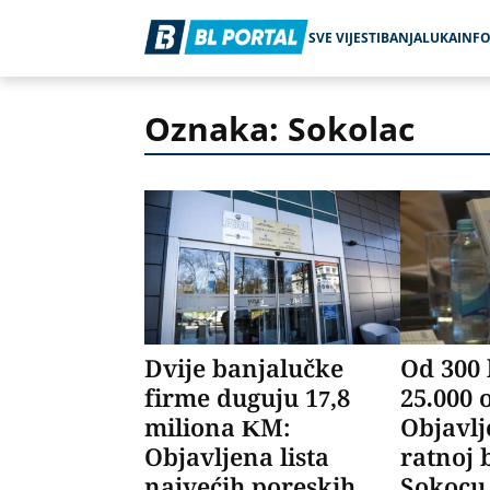
SVE VIJESTI
BANJALUKA
INF
Oznaka: Sokolac
Dvije banjalučke
Od 300 
firme duguju 17,8
25.000 
miliona KM:
Objavlj
Objavljena lista
ratnoj 
najvećih poreskih
Sokocu