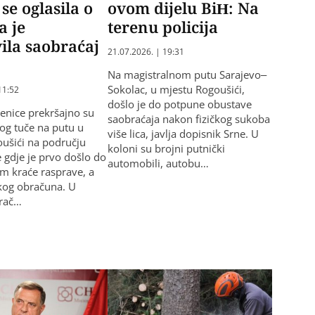
 se oglasila o
ovom dijelu BiH: Na
a je
terenu policija
ila saobraćaj
21.07.2026. | 19:31
Na magistralnom putu Sarajevo–
Sokolac, u mjestu Rogoušići,
11:52
došlo je do potpune obustave
Zenice prekršajno su
saobraćaja nakon fizičkog sukoba
og tuče na putu u
više lica, javlja dopisnik Srne. U
ušići na području
koloni su brojni putnički
e gdje je prvo došlo do
automobili, autobu…
m kraće rasprave, a
čkog obračuna. U
brač…