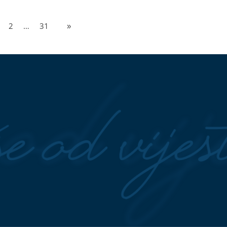
2
…
31
»