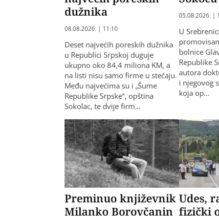
dužnika
05.08.2026. | 
08.08.2026. | 11:10
U Srebrenic
promovisana
Deset najvećih poreskih dužnika
bolnice Gla
u Republici Srpskoj duguje
Republike S
ukupno oko 84,4 miliona KM, a
autora dokt
na listi nisu samo firme u stečaju.
i njegovog 
Među najvećima su i „Šume
koja op…
Republike Srpske“, opština
Sokolac, te dvije firm…
Preminuo književnik
Udes, r
Milanko Borovčanin
fizički