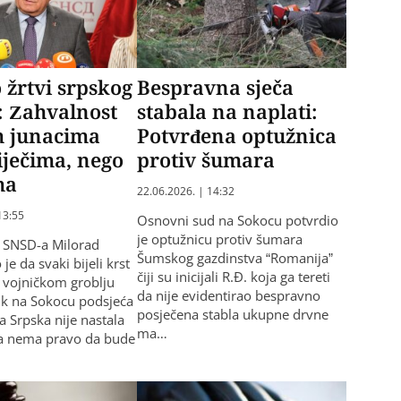
 žrtvi srpskog
Bespravna sječa
: Zahvalnost
stabala na naplati:
m junacima
Potvrđena optužnica
riječima, nego
protiv šumara
ma
22.06.2026. | 14:32
13:55
Osnovni sud na Sokocu potvrdio
je optužnicu protiv šumara
k SNSD-a Milorad
Šumskog gazdinstva “Romanija”
je da svaki bijeli krst
čiji su inicijali R.Đ. koja ga tereti
 vojničkom groblju
da nije evidentirao bespravno
lik na Sokocu podsjeća
posječena stabla ukupne drvne
a Srpska nije nastala
ma…
da nema pravo da bude