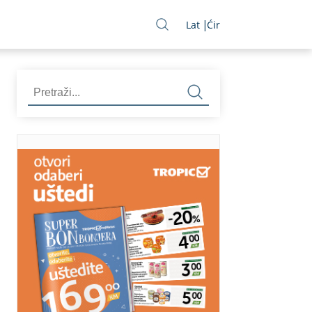
Lat
Ćir