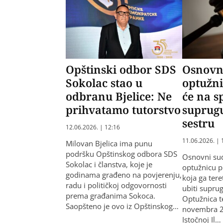
Opštinski odbor SDS
Osnovni
Sokolac stao u
optužni
odbranu Bjelice: Ne
će na s
prihvatamo tutorstvo
suprugu
sestru
12.06.2026. | 12:16
11.06.2026. | 
Milovan Bjelica ima punu
podršku Opštinskog odbora SDS
Osnovni sud
Sokolac i članstva, koje je
optužnicu p
godinama građeno na povjerenju,
koja ga teret
radu i političkoj odgovornosti
ubiti suprug
prema građanima Sokoca.
Optužnica te
Saopšteno je ovo iz Opštinskog…
novembra 2
Istočnoj Il…