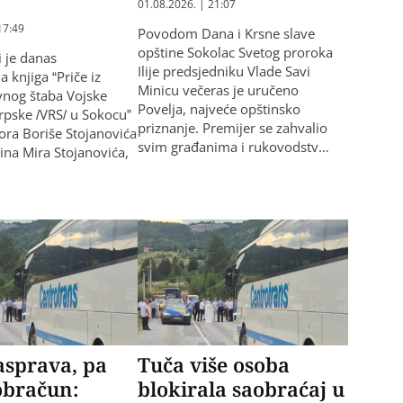
01.08.2026. | 21:07
17:49
Povodom Dana i Krsne slave
opštine Sokolac Svetog proroka
i je danas
Ilije predsjedniku Vlade Savi
 knjiga “Priče iz
Minicu večeras je uručeno
vnog štaba Vojske
Povelja, najveće opštinsko
rpske /VRS/ u Sokocu”
priznanje. Premijer se zahvalio
ora Boriše Stojanovića
svim građanima i rukovodstv…
sina Mira Stojanovića,
asprava, pa
Tuča više osoba
 obračun:
blokirala saobraćaj u