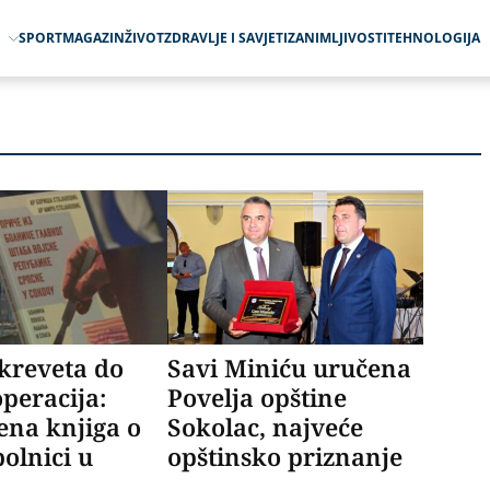
O
SPORT
MAGAZIN
ŽIVOT
ZDRAVLJE I SAVJETI
ZANIMLJIVOSTI
TEHNOLOGIJA
kreveta do
Savi Miniću uručena
operacija:
Povelja opštine
ena knjiga o
Sokolac, najveće
bolnici u
opštinsko priznanje