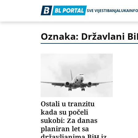
SVE VIJESTI
BANJALUKA
INF
Oznaka: Državlani B
Ostali u tranzitu
kada su počeli
sukobi: Za danas
planiran let sa
državljanima BiH iz