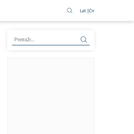
Lat
Ćir