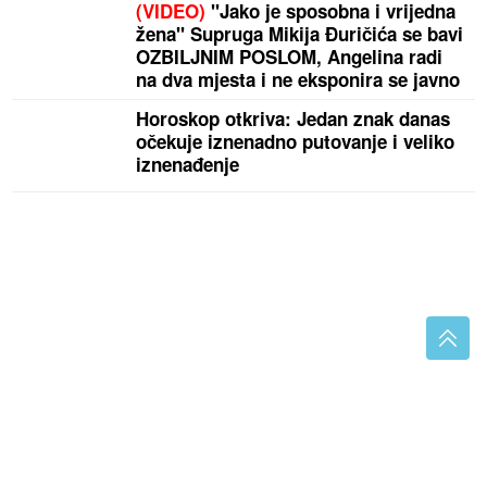
(VIDEO)
"Jako je sposobna i vrijedna
žena" Supruga Mikija Đuričića se bavi
OZBILJNIM POSLOM, Angelina radi
na dva mjesta i ne eksponira se javno
Horoskop otkriva: Jedan znak danas
očekuje iznenadno putovanje i veliko
iznenađenje
Prekršajna prijava: Kazne zbog muzike na Dan
žalosti u Republici Srpskoj