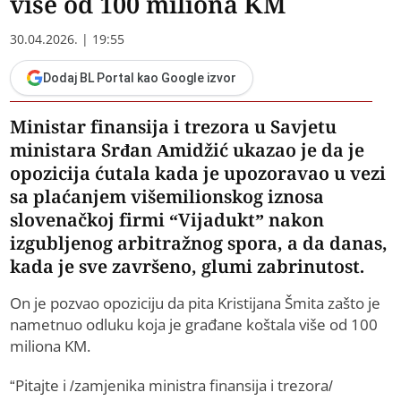
više od 100 miliona KM
30.04.2026. | 19:55
Dodaj BL Portal kao Google izvor
Ministar finansija i trezora u Savjetu
ministara Srđan Amidžić ukazao je da je
opozicija ćutala kada je upozoravao u vezi
sa plaćanjem višemilionskog iznosa
slovenačkoj firmi “Vijadukt” nakon
izgubljenog arbitražnog spora, a da danas,
kada je sve završeno, glumi zabrinutost.
On je pozvao opoziciju da pita Kristijana Šmita zašto je
nametnuo odluku koja je građane koštala više od 100
miliona KM.
“Pitajte i /zamjenika ministra finansija i trezora/