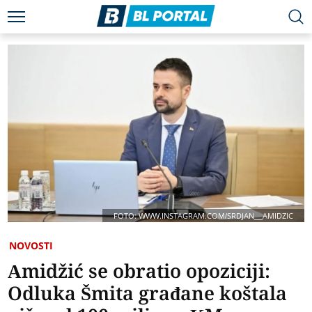
FOTO: WWW.INSTAGRAM.COM/SRDJAN__AMIDZIC
NOVOSTI
Amidžić se obratio opoziciji:
Odluka Šmita građane koštala