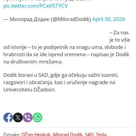
pic.twitter.com/FCxkft7YCV
— Милорад Додик (@MiloradDodik)
April 30, 2026
– Za nas
je to više
od istorije – to je podsjetnik na snagu uma, slobode i
hrabrosti da se ide ispred vremena – napisao je Dodik
na društvenim mrežama.
Dodik boravi u SAD, gdje ga očekuju važni susreti,
razgovori i obraćanja, kao i uručenje nagrade na
Univerzitetu DŽadson.
Oznake:
DŽon Henkok
,
Milorad Dodik
,
SAD
,
Tesla