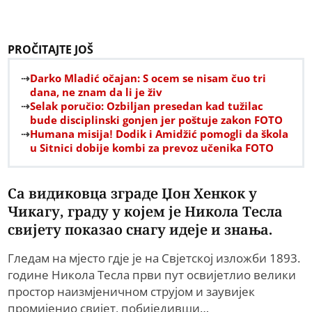
PROČITAJTE JOŠ
Darko Mladić očajan: S ocem se nisam čuo tri
dana, ne znam da li je živ
Selak poručio: Ozbiljan presedan kad tužilac
bude disciplinski gonjen jer poštuje zakon FOTO
Humana misija! Dodik i Amidžić pomogli da škola
u Sitnici dobije kombi za prevoz učenika FOTO
Са видиковца зграде Џон Хенкок у
Чикагу, граду у којем је Никола Тесла
свијету показао снагу идеје и знања.
Гледам на мјесто гдје је на Свјетској изложби 1893.
године Никола Тесла први пут освијетлио велики
простор наизмјеничном струјом и заувијек
промијенио свијет, побиједивши…