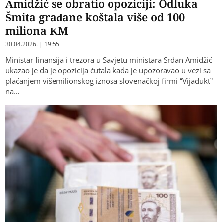
Amidžić se obratio opoziciji: Odluka
Šmita građane koštala više od 100
miliona KM
30.04.2026. | 19:55
Ministar finansija i trezora u Savjetu ministara Srđan Amidžić
ukazao je da je opozicija ćutala kada je upozoravao u vezi sa
plaćanjem višemilionskog iznosa slovenačkoj firmi “Vijadukt”
na…