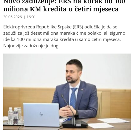
Novo zaduženje: ERS na korak do 100
miliona KM kredita u četiri mjeseca
30.06.2026. | 16:01
Elektroprivreda Republike Srpske (ERS) odlučila je da se
zaduži za još deset miliona maraka čime polako, ali sigurno
ide ka 100 miliona maraka kredita u samo četiri mjeseca.
Najnovije zaduženje je dug…