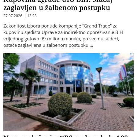
zaglavljen u žalbenom postupku
27.07.2026. | 13:23
Zakonitost izbora ponude kompanije “Grand Trade” za
kupovinu sjedišta Uprave za indirektno oporezivanje BiH
vrijednog gotovo 99 miliona maraka, po svemu sudeći,
ostaće zaglavljena u žalbenom postupku …