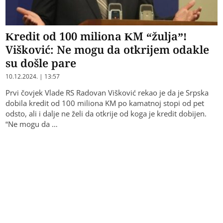
Kredit od 100 miliona KM “žulja”!
Višković: Ne mogu da otkrijem odakle
su došle pare
10.12.2024. | 13:57
Prvi čovjek Vlade RS Radovan Višković rekao je da je Srpska
dobila kredit od 100 miliona KM po kamatnoj stopi od pet
odsto, ali i dalje ne želi da otkrije od koga je kredit dobijen.
“Ne mogu da …