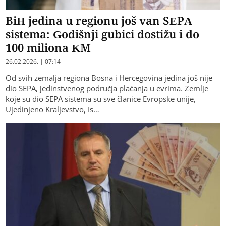
BiH jedina u regionu još van SEPA
sistema: Godišnji gubici dostižu i do
100 miliona KM
26.02.2026. | 07:14
Od svih zemalja regiona Bosna i Hercegovina jedina još nije
dio SEPA, jedinstvenog područja plaćanja u evrima. Zemlje
koje su dio SEPA sistema su sve članice Evropske unije,
Ujedinjeno Kraljevstvo, Is…