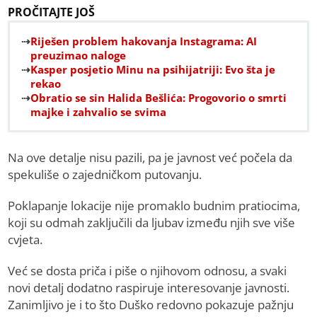
PROČITAJTE JOŠ
Riješen problem hakovanja Instagrama: AI
preuzimao naloge
Kasper posjetio Minu na psihijatriji: Evo šta je
rekao
Obratio se sin Halida Bešlića: Progovorio o smrti
majke i zahvalio se svima
Na ove detalje nisu pazili, pa je javnost već počela da
spekuliše o zajedničkom putovanju.
Poklapanje lokacije nije promaklo budnim pratiocima,
koji su odmah zaključili da ljubav između njih sve više
cvjeta.
Već se dosta priča i piše o njihovom odnosu, a svaki
novi detalj dodatno raspiruje interesovanje javnosti.
Zanimljivo je i to što Duško redovno pokazuje pažnju