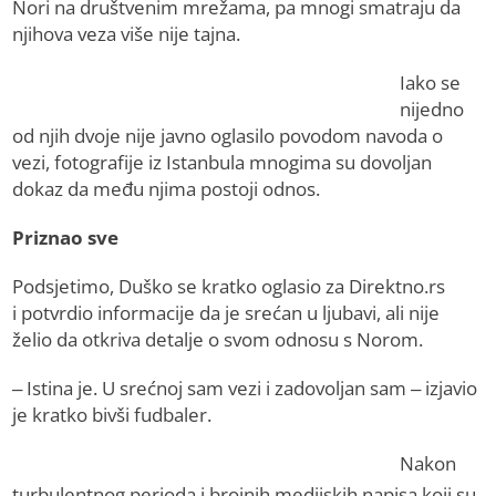
Nori na društvenim mrežama, pa mnogi smatraju da
njihova veza više nije tajna.
Iako se
nijedno
od njih dvoje nije javno oglasilo povodom navoda o
vezi, fotografije iz Istanbula mnogima su dovoljan
dokaz da među njima postoji odnos.
Priznao sve
Podsjetimo, Duško se kratko oglasio za Direktno.rs
i potvrdio informacije da je srećan u ljubavi, ali nije
želio da otkriva detalje o svom odnosu s Norom.
– Istina je. U srećnoj sam vezi i zadovoljan sam – izjavio
je kratko bivši fudbaler.
Nakon
turbulentnog perioda i brojnih medijskih napisa koji su