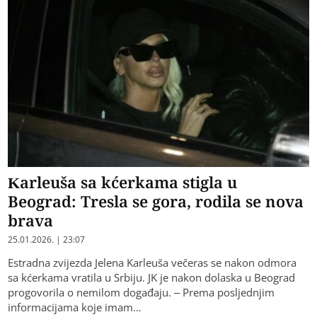
Karleuša sa kćerkama stigla u
Beograd: Tresla se gora, rodila se nova
brava
25.01.2026. | 23:07
Estradna zvijezda Jelena Karleuša večeras se nakon odmora
sa kćerkama vratila u Srbiju. JK je nakon dolaska u Beograd
progovorila o nemilom događaju. – Prema posljednjim
informacijama koje imam…