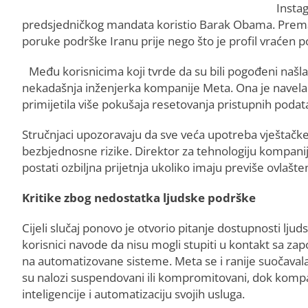
Instag
predsjedničkog mandata koristio Barak Obama. Prema i
poruke podrške Iranu prije nego što je profil vraćen p
Među korisnicima koji tvrde da su bili pogođeni našl
nekadašnja inženjerka kompanije Meta. Ona je navela d
primijetila više pokušaja resetovanja pristupnih podat
Stručnjaci upozoravaju da sve veća upotreba vještačke 
bezbjednosne rizike. Direktor za tehnologiju kompanij
postati ozbiljna prijetnja ukoliko imaju previše ovlaš
Kritike zbog nedostatka ljudske podrške
Cijeli slučaj ponovo je otvorio pitanje dostupnosti l
korisnici navode da nisu mogli stupiti u kontakt sa za
na automatizovane sisteme. Meta se i ranije suočaval
su nalozi suspendovani ili kompromitovani, dok kompan
inteligencije i automatizaciju svojih usluga.