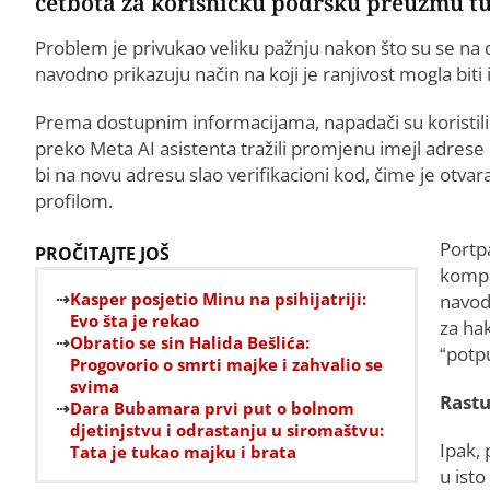
četbota za korisničku podršku preuzmu tu
Problem je privukao veliku pažnju nakon što su se na 
navodno prikazuju način na koji je ranjivost mogla biti 
Prema dostupnim informacijama, napadači su koristili V
preko Meta AI asistenta tražili promjenu imejl adres
bi na novu adresu slao verifikacioni kod, čime je otv
profilom.
Portpa
PROČITAJTE JOŠ
kompan
Kasper posjetio Minu na psihijatriji:
navod
Evo šta je rekao
za ha
Obratio se sin Halida Bešlića:
“potp
Progovorio o smrti majke i zahvalio se
svima
Rastu
Dara Bubamara prvi put o bolnom
djetinjstvu i odrastanju u siromaštvu:
Ipak, 
Tata je tukao majku i brata
u ist