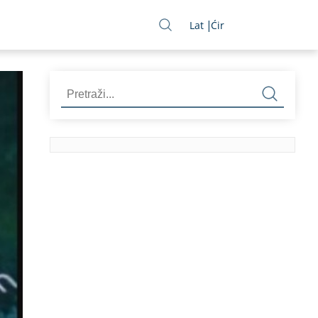
Lat
Ćir