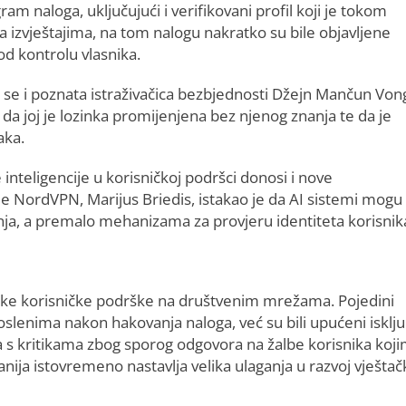
ram naloga, uključujući i verifikovani profil koji je tokom
zvještajima, na tom nalogu nakratko su bile objavljene
od kontrolu vlasnika.
a se i poznata istraživačica bezbjednosti Džejn Mančun Von
a joj je lozinka promijenjena bez njenog znanja te da je
aka.
inteligencije u korisničkoj podršci donosi i nove
e NordVPN, Marijus Briedis, istakao je da AI sistemi mogu
tenja, a premalo mehanizama za provjeru identiteta korisnik
judske korisničke podrške na društvenim mrežama. Pojedini
poslenima nakon hakovanja naloga, već su bili upućeni isklju
a s kritikama zbog sporog odgovora na žalbe korisnika koj
ija istovremeno nastavlja velika ulaganja u razvoj vještač