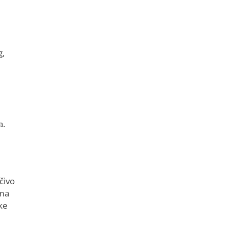
g,
a.
čivo
ima
ke