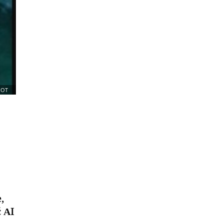
HOT
,
 AI