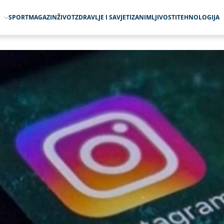
O
SPORT
MAGAZIN
ŽIVOT
ZDRAVLJE I SAVJETI
ZANIMLJIVOSTI
TEHNOLOGIJA