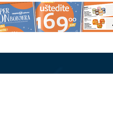
EĆE DA POCRVENI NA
PREKINULA PORODIČNU
čnjaci otkrili zašto se
TRADICIJU
Anastasija Ražnatovi
da je pravi trenutak za
uradila nešto neočekivano, Ceca
ovo nikada nije komentarisala
 KAPITALC
"Maja sve plaća" Asmin progovo
 se pohvalio ogromnim
o Marinkovićevoj, pa otkrio u