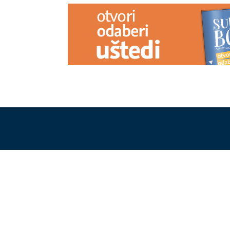
Hladno, a zdravo: 6 voćki koje su
PARADAJZ N
bolje zamrznute nego svježe
VRELIMA
Stru
to dešava i ka
berbu
Danas je posljednji “ljuti svetac”:
VRBAS "DAO"
Dvije stvari svi treba da uradimo
Banjalučanin