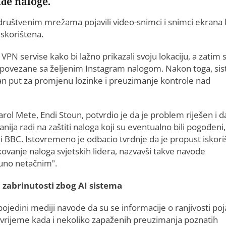
đe naloge.
društvenim mrežama pojavili video-snimci i snimci ekrana 
iskorištena.
PN servise kako bi lažno prikazali svoju lokaciju, a zatim 
e povezane sa željenim Instagram nalogom. Nakon toga, si
aran put za promjenu lozinke i preuzimanje kontrole nad
rol Mete, Endi Stoun, potvrdio je da je problem riješen i d
ija radi na zaštiti naloga koji su eventualno bili pogođeni,
i BBC. Istovremeno je odbacio tvrdnje da je propust iskori
kovanje naloga svjetskih lidera, nazvavši takve navode
uno netačnim”.
 zabrinutosti zbog AI sistema
pojedini mediji navode da su se informacije o ranjivosti poj
o vrijeme kada i nekoliko zapaženih preuzimanja poznatih