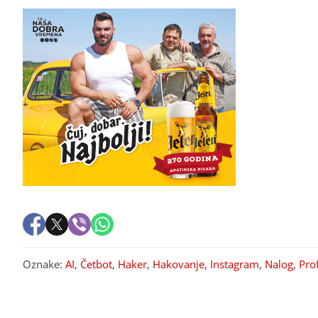
Oznake:
AI
,
Četbot
,
Haker
,
Hakovanje
,
Instagram
,
Nalog
,
Prof
PREPORUKA ZA VAS