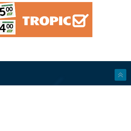
ć
rio