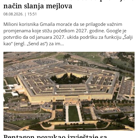
način slanja mejlova
08.08.2026. | 15:51
Milioni korisnika Gmaila moraće da se prilagode važnim
promjenama koje stižu početkom 2027. godine. Google je
potvrdio da od januara 2027. ukida podršku za funkciju „Šalji
kao“ (engl. „Send as“) za im…
Pentagon povukao izvještaje sa