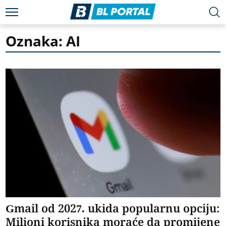
Oznaka: AI
Gmail od 2027. ukida popularnu opciju:
Milioni korisnika moraće da promijene