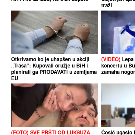
traži
Otkrivamo ko je uhapšen u akciji
(VIDEO)
Lepa 
„Trasa“: Kupovali oružje u BiH i
koncertu u Bu
planirali ga PRODAVATI u zemljama
zamaha nogo
EU
(FOTO) SVE PRŠTI OD LUKSUZA
Ćosić ugasio 