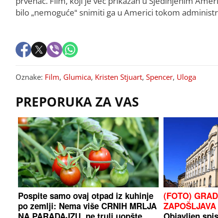
prvenac. Film, koji je već prikazan u Sjedinjenim Ameri
bilo „nemoguće“ snimiti ga u Americi tokom administ
Oznake:
Film
,
Glumica
,
Kristen Stjuart
,
Spencer
,
Uloga
PREPORUKA ZA VAS
Pospite samo ovaj otpad iz kuhinje
(FOTO) GRA
po zemlji: Nema više CRNIH MRLJA
ZAPOŠLJAVA
NA PARADAJZU, ne truli uopšte
Objavljen spis