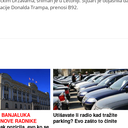
čkim Državama, sniman je u Letoniji. Stjuart je objasnila da
racije Donalda Trampa, prenosi B92.
D BANJALUKA
Utišavate li radio kad tražite
 NOVE RADNIKE
parking? Evo zašto to činite
ak pozicija, evo ko se