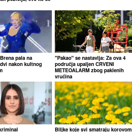
Brena pala na
"Pakao" se nastavlja: Za ova 4
dvi nakon kultnog
područja upaljen CRVENI
m
METEOALARM zbog paklenih
vrućina
kriminal
Biljke koje svi smatraju korovom