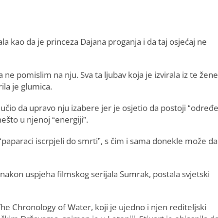
ala kao da je princeza Dajana proganja i da taj osjećaj ne
 pomislim na nju. Sva ta ljubav koja je izvirala iz te žen
la je glumica.
lučio da upravo nju izabere jer je osjetio da postoji “određ
ešto u njenoj “energiji”.
“paparaci iscrpjeli do smrti”, s čim i sama donekle može da
nakon uspjeha filmskog serijala Sumrak, postala svjetski
The Chronology of Water, koji je ujedno i njen rediteljski