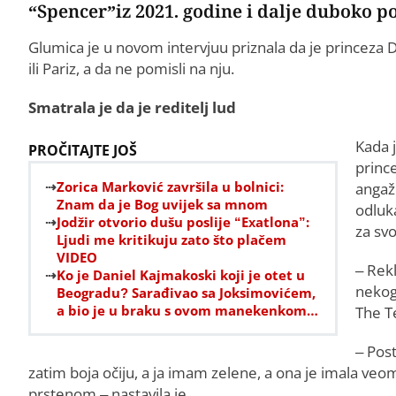
“Spencer”iz 2021. godine i dalje duboko p
Glumica je u novom intervjuu priznala da je princeza 
ili Pariz, a da ne pomisli na nju.
Smatrala je da je reditelj lud
Kada 
PROČITAJTE JOŠ
prince
Zorica Marković završila u bolnici:
angaž
Znam da je Bog uvijek sa mnom
odluka
Jodžir otvorio dušu poslije “Exatlona”:
za sv
Ljudi me kritikuju zato što plačem
VIDEO
– Rekl
Ko je Daniel Kajmakoski koji je otet u
nekog 
Beogradu? Sarađivao sa Joksimovićem,
a bio je u braku s ovom manekenkom…
The T
– Post
zatim boja očiju, a ja imam zelene, a ona je imala veo
prstenom – nastavila je.