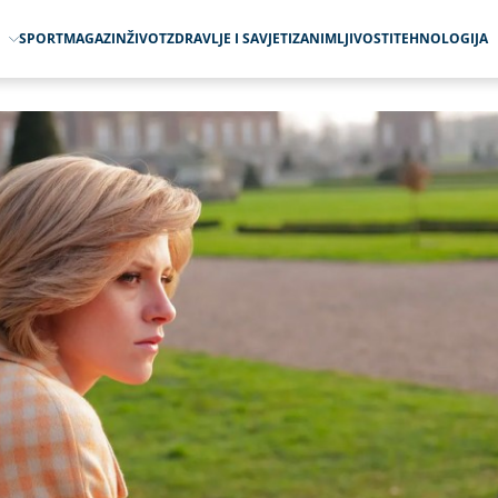
O
SPORT
MAGAZIN
ŽIVOT
ZDRAVLJE I SAVJETI
ZANIMLJIVOSTI
TEHNOLOGIJA