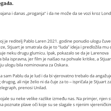
ogađa.
Dajana i danas „proganja“ i da ne može da se vozi kroz Lon
joj je reditelj Pablo Laren 2021. godine ponudio ulogu čuv
ze, Stjuart je smatrala da je to “luda” ideja i predložila mu 
uje neku drugu glumicu. Ipak, pokazalo se da je Larenova
 bila ispravna, jer film je naišao na pohvale kritike, a Stjuar
oju ulogu bila nominovana za Oskara.
a sam Pablu da je lud i da bi vjerovatno trebalo da angažuj
drugog, ali nije želio ni da čuje za to – ispričala je Stjuart z
elegraph, prenosi Unilad.
ojale su neke velike razlike između nas. Na primjer, njen s
ma poznate plave oči koje su se slagale s njenim vjerenički