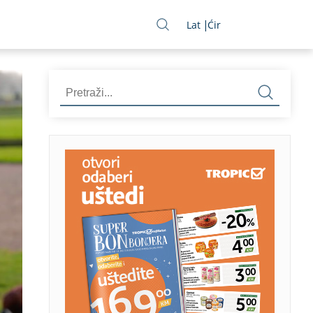
Lat
Ćir