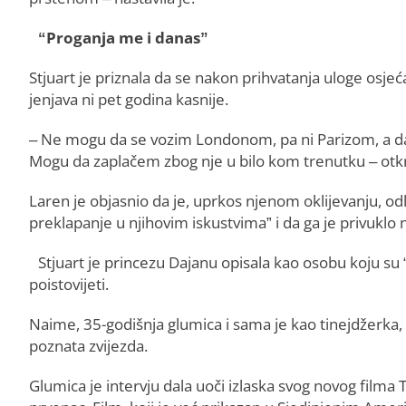
“Proganja me i danas”
Stjuart je priznala da se nakon prihvatanja uloge osjeć
jenjava ni pet godina kasnije.
– Ne mogu da se vozim Londonom, pa ni Parizom, a da ne
Mogu da zaplačem zbog nje u bilo kom trenutku – otkri
Laren je objasnio da je, uprkos njenom oklijevanju, od
preklapanje u njihovim iskustvima” i da ga je privuklo n
Stjuart je princezu Dajanu opisala kao osobu koju su 
poistovijeti.
Naime, 35-godišnja glumica i sama je kao tinejdžerka, 
poznata zvijezda.
Glumica je intervju dala uoči izlaska svog novog filma 