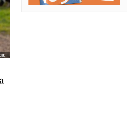
IJE
a