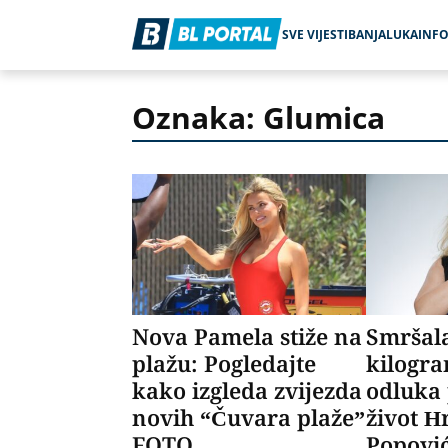
SVE VIJESTI
BANJALUKA
INF
Oznaka: Glumica
Nova Pamela stiže na
Smršala
plažu: Pogledajte
kilogr
kako izgleda zvijezda
odluka 
novih “Čuvara plaže”
život H
FOTO
Popovi