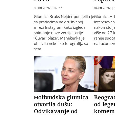
05.08.2026. | 09:27
04.08.2026. | 
Glumica Bruks Nejder podijelila je
Glumica Hri
sa pratiocima na društvenoj
interesovanj
mreži Instagram kako izgleda
nakon što je
snimanje nove verzije serije
više od 27 
“Čuvari plaže”. Manekenka je
ranije suoč
objavila nekoliko fotografija sa
na račun sv
seta …
Holivudska glumica
Beograd
otvorila dušu:
od leg
Odvikavanje od
komemo