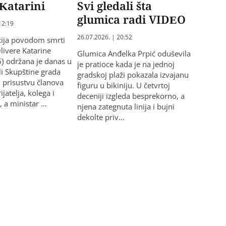
 Katarini
Svi gledali šta
glumica radi VIDEO
12:19
26.07.2026. | 20:52
ja povodom smrti
livere Katarine
Glumica Anđelka Prpić oduševila
) održana je danas u
je pratioce kada je na jednoj
li Skupštine grada
gradskoj plaži pokazala izvajanu
 prisustvu članova
figuru u bikiniju. U četvrtoj
ijatelja, kolega i
deceniji izgleda besprekorno, a
, a ministar …
njena zategnuta linija i bujni
dekolte priv…