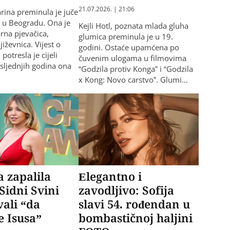
21.07.2026. | 21:06
arina preminula je juče
i u Beogradu. Ona je
Kejli Hotl, poznata mlada gluha
arna pjevačica,
glumica preminula je u 19.
jiževnica. Vijest o
godini. Ostaće upamćena po
potresla je cijeli
čuvenim ulogama u filmovima
osljednjih godina ona
“Godzila protiv Konga” i “Godzila
x Kong: Novo carstvo”. Glumi…
 zapalila
Elegantno i
Sidni Svini
zavodljivo: Sofija
vali “da
slavi 54. rođendan u
 Isusa”
bombastičnoj haljini