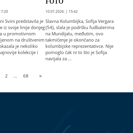
FOTO
17:20
10.07.2026. | 15:42
i Svini predstavila je
Slavna Kolumbijka, Sofija Vergara
 iz svoje linije donjeg
(54), slala je podršku fudbalerima
 a u promotivnom
na Mundijalu, međutim, ovo
vljenom na društvenim
takmičenje je okončano za
kazala je nekoliko
kolumbijske reprezentativce. Nije
jnovije kolekcije i
pomoglo čak ni to što je Sofija
navijala za …
2
…
68
»