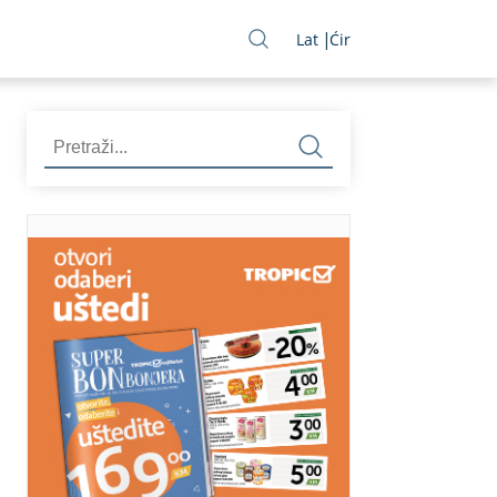
Lat
Ćir