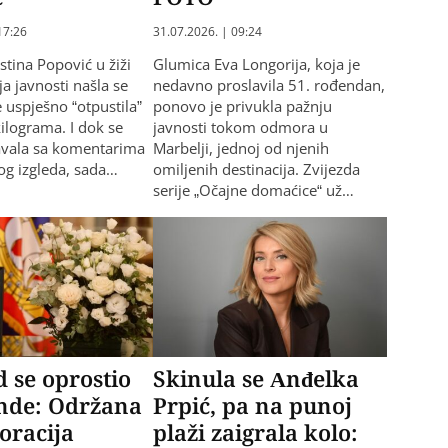
17:26
31.07.2026. | 09:24
stina Popović u žiži
Glumica Eva Longorija, koja je
a javnosti našla se
nedavno proslavila 51. rođendan,
 uspješno “otpustila”
ponovo je privukla pažnju
kilograma. I dok se
javnosti tokom odmora u
avala sa komentarima
Marbelji, jednoj od njenih
og izgleda, sada…
omiljenih destinacija. Zvijezda
serije „Očajne domaćice“ už…
 se oprostio
Skinula se Anđelka
ende: Održana
Prpić, pa na punoj
racija
plaži zaigrala kolo: