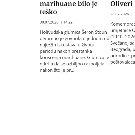
marihuane bilo je
Oliveri
teško
28.07.2026. | 
30.07.2026. | 14:22
Komemoraci
umjetnice O
Holivudska glumica Šeron Stoun
(1940–2026
otvoreno je govorila o jednom od
Svečanoj sa
najtežih iskustava u životu –
Beograda, u
periodu nakon prestanka
porodice, pr
korišćenja marihuane. Glumica je
poštovalaca
otkrila da se ozbiljno razboljela
nakon što je pr…