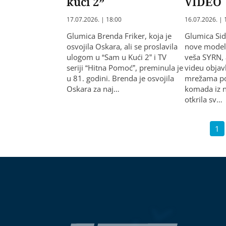
kući 2”
VIDEO
17.07.2026. | 18:00
16.07.2026. | 
Glumica Brenda Friker, koja je
Glumica Sidn
osvojila Oskara, ali se proslavila
nove modele
ulogom u “Sam u Kući 2” i TV
veša SYRN,
seriji “Hitna Pomoć”, preminula je
videu obja
u 81. godini. Brenda je osvojila
mrežama po
Oskara za naj…
komada iz na
otkrila sv…
1