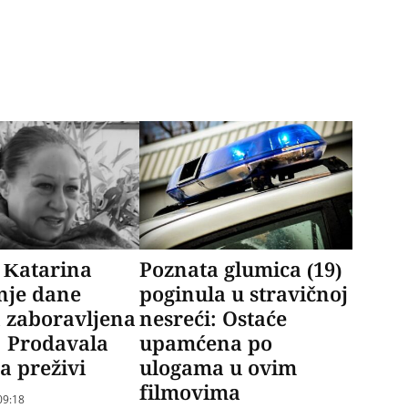
 Katarina
Poznata glumica (19)
nje dane
poginula u stravičnoj
 zaboravljena
nesreći: Ostaće
: Prodavala
upamćena po
da preživi
ulogama u ovim
filmovima
09:18