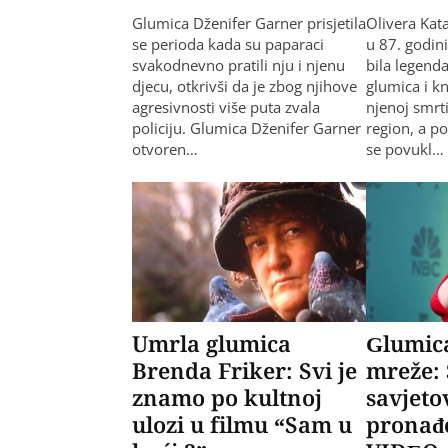
Glumica Dženifer Garner prisjetila
Olivera Kat
se perioda kada su paparaci
u 87. godin
svakodnevno pratili nju i njenu
bila legend
djecu, otkrivši da je zbog njihove
glumica i kn
agresivnosti više puta zvala
njenoj smrti 
policiju. Glumica Dženifer Garner
region, a p
otvoren…
se povukl…
Umrla glumica
Glumica
Brenda Friker: Svi je
mreže: 
znamo po kultnoj
savjeto
ulozi u filmu “Sam u
pronađe