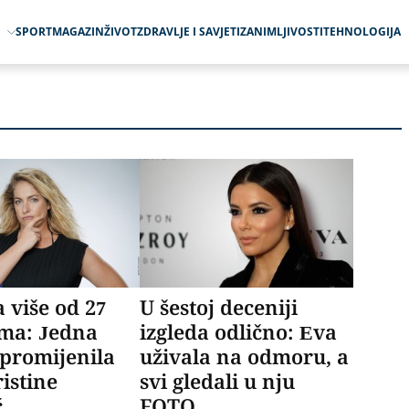
O
SPORT
MAGAZIN
ŽIVOT
ZDRAVLJE I SAVJETI
ZANIMLJIVOSTI
TEHNOLOGIJA
 više od 27
U šestoj deceniji
ama: Jedna
izgleda odlično: Eva
promijenila
uživala na odmoru, a
ristine
svi gledali u nju
ć
FOTO