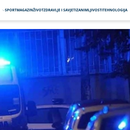
O
SPORT
MAGAZIN
ŽIVOT
ZDRAVLJE I SAVJETI
ZANIMLJIVOSTI
TEHNOLOGIJA