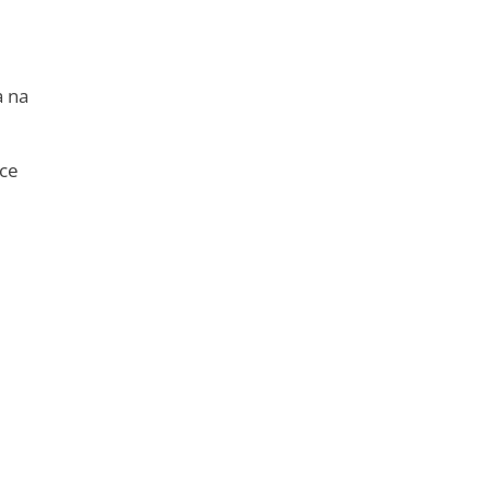
a na
ice