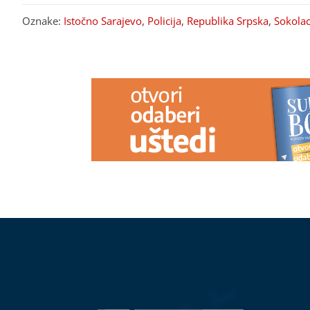
Oznake:
Istočno Sarajevo
,
Policija
,
Republika Srpska
,
Sokola