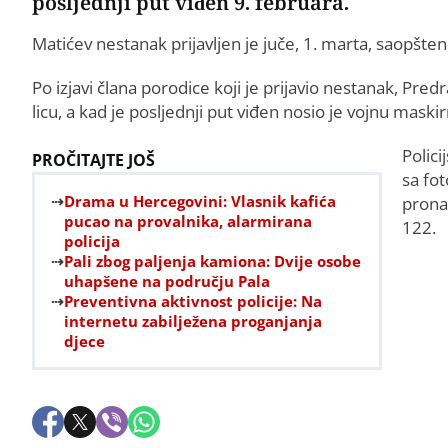
posljednji put viđen 9. februara.
Matićev nestanak prijavljen je juče, 1. marta, saopšten
Po izjavi člana porodice koji je prijavio nestanak, Predr
licu, a kad je posljednji put viđen nosio je vojnu mask
Polici
PROČITAJTE JOŠ
sa fot
Drama u Hercegovini: Vlasnik kafića
pronal
pucao na provalnika, alarmirana
122.
policija
Pali zbog paljenja kamiona: Dvije osobe
uhapšene na području Pala
Preventivna aktivnost policije: Na
internetu zabilježena proganjanja
djece