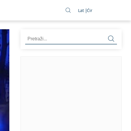
Lat
Ćir