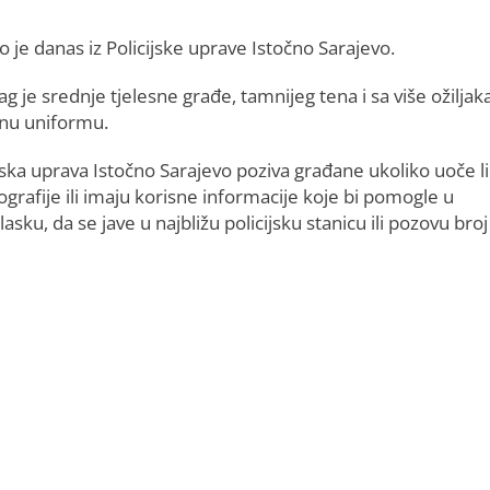
o je danas iz Policijske uprave Istočno Sarajevo.
ag je srednje tjelesne građe, tamnijeg tena i sa više ožiljak
irnu uniformu.
jska uprava Istočno Sarajevo poziva građane ukoliko uoče l
ografije ili imaju korisne informacije koje bi pomogle u
asku, da se jave u najbližu policijsku stanicu ili pozovu broj