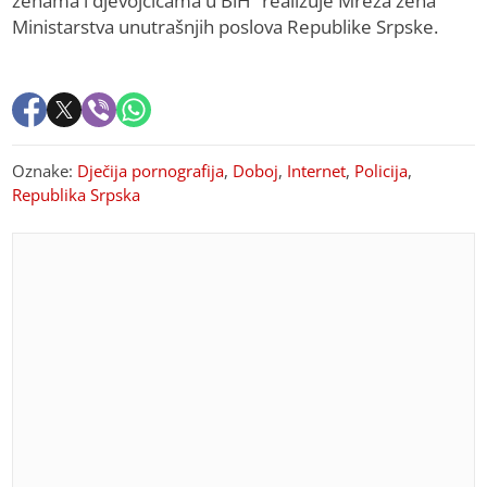
ženama i djevojčicama u BiH” realizuje Mreža žena
Ministarstva unutrašnjih poslova Republike Srpske.
Oznake:
Dječija pornografija
,
Doboj
,
Internet
,
Policija
,
Republika Srpska
PREPORUKA ZA VAS