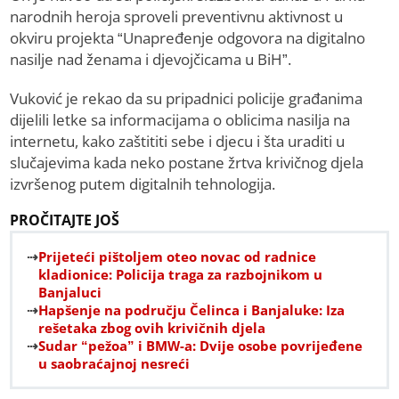
narodnih heroja sproveli preventivnu aktivnost u
okviru projekta “Unapređenje odgovora na digitalno
nasilje nad ženama i djevojčicama u BiH”.
Vuković je rekao da su pripadnici policije građanima
dijelili letke sa informacijama o oblicima nasilja na
internetu, kako zaštititi sebe i djecu i šta uraditi u
slučajevima kada neko postane žrtva krivičnog djela
izvršenog putem digitalnih tehnologija.
PROČITAJTE JOŠ
Prijeteći pištoljem oteo novac od radnice
kladionice: Policija traga za razbojnikom u
Banjaluci
Hapšenje na području Čelinca i Banjaluke: Iza
rešetaka zbog ovih krivičnih djela
Sudar “pežoa” i BMW-a: Dvije osobe povrijeđene
u saobraćajnoj nesreći