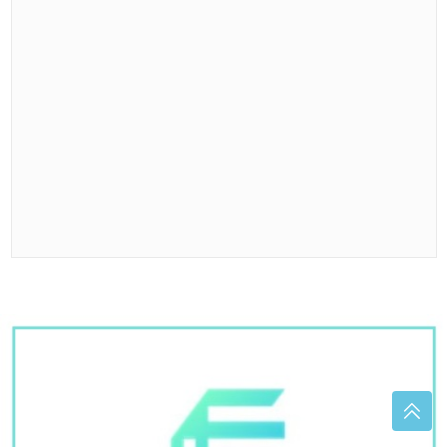
Čolićeva kćerka u Budvi: Torbica od 3.000 dolara
ukrala pažnju na plaži
Citrusna bomba iz prirode: Grejp jača
organizam i donosi brojne
zdravstvene koristi
JOVANA JEREMIĆ BRUTALNO
ODGOVORILA NAKON
STANKOVIĆEVE VJERIDBE
„Ne umire
se za ljudima koji su pucali u tebe“