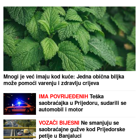
Mnogi je već imaju kod kuće: Jedna obična biljka
može pomoći varenju i zdravlju crijeva
IMA POVRIJEĐENIH
Teška
saobraćajka u Prijedoru, sudarili se
automobil i motor
VOZAČI BIJESNI
Ne smanjuju se
saobraćajne gužve kod Prijedorske
petlje u Banjaluci