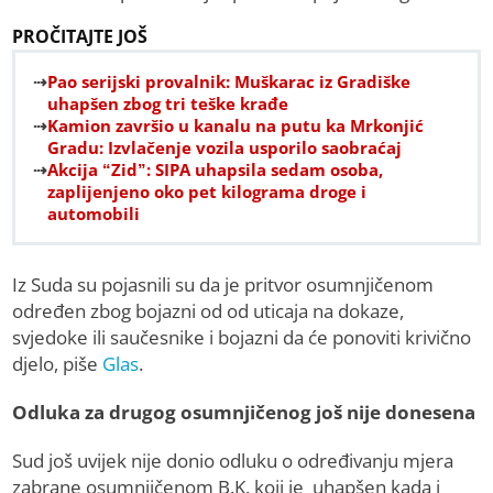
PROČITAJTE JOŠ
Pao serijski provalnik: Muškarac iz Gradiške
uhapšen zbog tri teške krađe
Kamion završio u kanalu na putu ka Mrkonjić
Gradu: Izvlačenje vozila usporilo saobraćaj
Akcija “Zid”: SIPA uhapsila sedam osoba,
zaplijenjeno oko pet kilograma droge i
automobili
Iz Suda su pojasnili su da je pritvor osumnjičenom
određen zbog bojazni od od uticaja na dokaze,
svjedoke ili saučesnike i bojazni da će ponoviti krivično
djelo, piše
Glas
.
Odluka za drugog osumnjičenog još nije donesena
Sud još uvijek nije donio odluku o određivanju mjera
zabrane osumnjičenom B.K. koji je uhapšen kada i