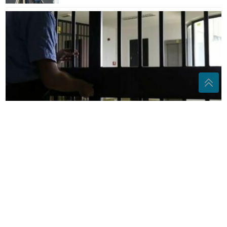
Podvodio djevojke iz Banjaluke: Lenko Bešlić
PRONAĐEN MRTAV u zatvoru
(VIDEO) ŠOK U ZLATARI
Nestala roba
vrijedna 10.000 evra, nadzorne
kamere snimile neobičnog lopova na
djelu
Mnogi je već imaju kod kuće: Jedna
obična biljka može pomoći varenju i