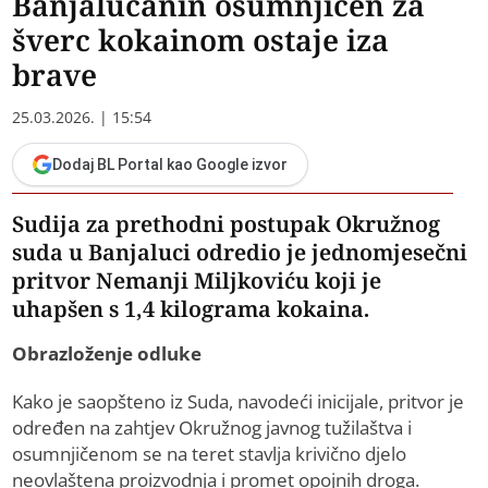
Banjalučanin osumnjičen za
šverc kokainom ostaje iza
brave
25.03.2026. | 15:54
Dodaj BL Portal kao Google izvor
Sudija za prethodni postupak Okružnog
suda u Banjaluci odredio je jednomjesečni
pritvor Nemanji Miljkoviću koji je
uhapšen s 1,4 kilograma kokaina.
Obrazloženje odluke
Kako je saopšteno iz Suda, navodeći inicijale, pritvor je
određen na zahtjev Okružnog javnog tužilaštva i
osumnjičenom se na teret stavlja krivično djelo
neovlaštena proizvodnja i promet opojnih droga.