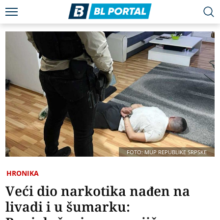
FOTO: MUP REPUBLIKE SRPSKE
HRONIKA
Veći dio narkotika nađen na
livadi i u šumarku: