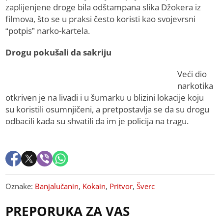
zaplijenjene droge bila odštampana slika Džokera iz
filmova, što se u praksi često koristi kao svojevrsni
“potpis” narko-kartela.
Drogu pokušali da sakriju
Veći dio
narkotika
otkriven je na livadi i u šumarku u blizini lokacije koju
su koristili osumnjičeni, a pretpostavlja se da su drogu
odbacili kada su shvatili da im je policija na tragu.
Oznake:
Banjalučanin
,
Kokain
,
Pritvor
,
Šverc
PREPORUKA ZA VAS