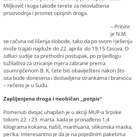
Miljković i koga takođe terete za neovlaštena
proizvodnja i promet opojnih droga.
– Pritvor
je N.M.
se računa od lišenja slobode, tako da po ovom rješenju
može trajati najduže do 22. aprila do 19.15 časova. O
odluci sudije za prethodni postupak, po prijedlogu
tužilaštva za izricanje mjera zabrane prema
osumnjičenom B. K, ćete biti obaviješteni nakon što
ista bude donesena i dostavljena strankama i braniocu
– rečeno je u Sudu.
Zaplijenjena droga i neobičan „potpis“
Pomenuti dvojac uhapšen je u akciji MUP-a Srpske
tokom 22. i 23. marta. kada je pronađeno 1,4
kilograma kokaina, hašiš, marihuana, silikonska maska,
perika. Interesantno je da je na pojedinim paketima