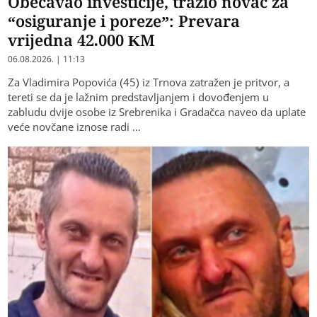
Obećavao investicije, tražio novac za
“osiguranje i poreze”: Prevara
vrijedna 42.000 KM
06.08.2026. | 11:13
Za Vladimira Popovića (45) iz Trnova zatražen je pritvor, a
tereti se da je lažnim predstavljanjem i dovođenjem u
zabludu dvije osobe iz Srebrenika i Gradačca naveo da uplate
veće novčane iznose radi …