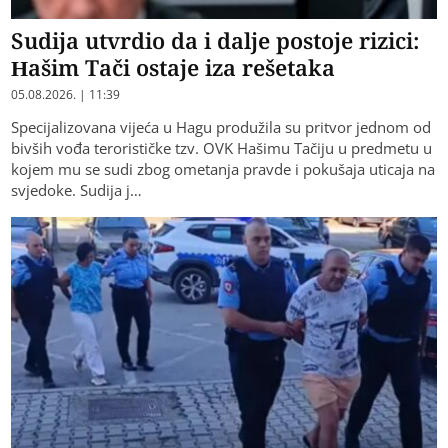
Sudija utvrdio da i dalje postoje rizici:
Hašim Tači ostaje iza rešetaka
05.08.2026. | 11:39
Specijalizovana vijeća u Hagu produžila su pritvor jednom od
bivših vođa terorističke tzv. OVK Hašimu Tačiju u predmetu u
kojem mu se sudi zbog ometanja pravde i pokušaja uticaja na
svjedoke. Sudija j…