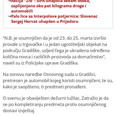
Akcija “Zid”: SIPA uhapsila sedam osoba,
zaplijenjeno oko pet kilograma droge i
automobili
Palo lice sa Interpolove potjernice: Slovenac
Sergej Horvat uhapšen u Prijedoru
“N.B. je osumnjičen da je od 23. do 25. marta izvršio
provale u trgovačke i u jedan ugostiteljski objekat na
području Gradiške, usljed čega je ukradena određena
količina novca i različitih proizvoda za domaćinstvo”,
naveli su iz Policijske uprave Gradiška.
Na osnovu naredbe Osnovnog suda u Gradišci,
pretresen je automobil kojeg koristi osumnjičeni, te su,
kako je saopšteno, ti predmeti pronađeni.
O svemu je obaviješten dežurni tužilac. Zatražio je da
se po kompletiranju predmeta protiv osumnjičenog
dostavi izvještaj.