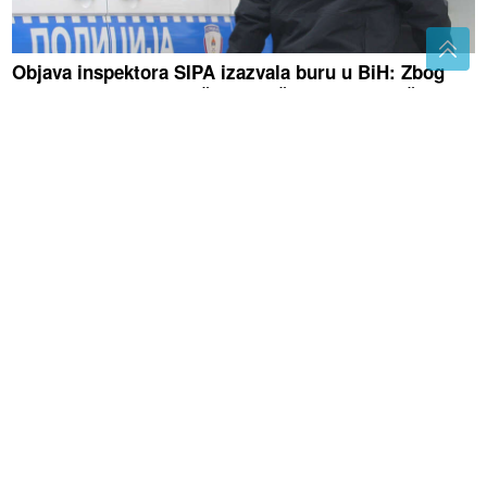
Objava inspektora SIPA izazvala buru u BiH: Zbog
veličanja "Oluje" optužen za težu povredu službene
dužnosti
Emina Jahović pokradena u
Istanbulu, ostala bez garderobe
vrijedne više od 50.000 eura
Citrusna bomba iz prirode: Grejp jača
organizam i donosi brojne
zdravstvene koristi