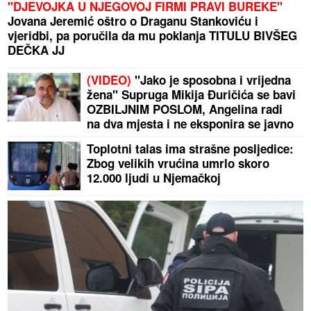
"DJEVOJKA U NJEGOVOJ FIRMI PRAVI BUREKE"
Jovana Jeremić oštro o Draganu Stankoviću i
vjeridbi, pa poručila da mu poklanja TITULU BIVŠEG
DEČKA JJ
(VIDEO)
"Jako je sposobna i vrijedna
žena" Supruga Mikija Đuričića se bavi
OZBILJNIM POSLOM, Angelina radi
na dva mjesta i ne eksponira se javno
Toplotni talas ima strašne posljedice:
Zbog velikih vrućina umrlo skoro
12.000 ljudi u Njemačkoj