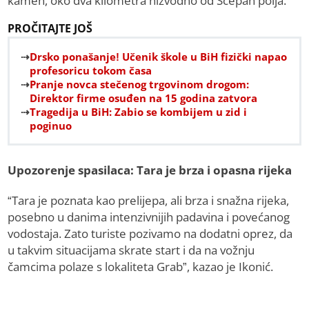
kamen, oko dva kilometra nizvodno od Šćepan polja.
PROČITAJTE JOŠ
Drsko ponašanje! Učenik škole u BiH fizički napao
profesoricu tokom časa
Pranje novca stečenog trgovinom drogom:
Direktor firme osuđen na 15 godina zatvora
Tragedija u BiH: Zabio se kombijem u zid i
poginuo
Upozorenje spasilaca: Tara je brza i opasna rijeka
“Tara je poznata kao prelijepa, ali brza i snažna rijeka,
posebno u danima intenzivnijih padavina i povećanog
vodostaja. Zato turiste pozivamo na dodatni oprez, da
u takvim situacijama skrate start i da na vožnju
čamcima polaze s lokaliteta Grab”, kazao je Ikonić.