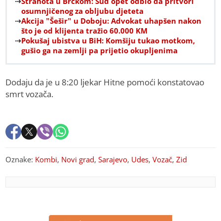
Strahota u Brčkom: Sud opet odbio da pritvori
osumnjičenog za obljubu djeteta
Akcija ”Šešir” u Doboju: Advokat uhapšen nakon
što je od klijenta tražio 60.000 KM
Pokušaj ubistva u BiH: Komšiju tukao motkom,
gušio ga na zemlji pa prijetio okupljenima
Dodaju da je u 8:20 ljekar Hitne pomoći konstatovao
smrt vozača.
Oznake:
Kombi
,
Novi grad
,
Sarajevo
,
Udes
,
Vozač
,
Zid
PREPORUKA ZA VAS