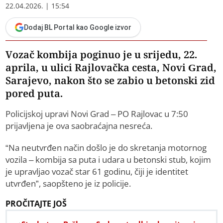
22.04.2026. | 15:54
Dodaj BL Portal kao Google izvor
Vozač kombija poginuo je u srijedu, 22.
aprila, u ulici Rajlovačka cesta, Novi Grad,
Sarajevo, nakon što se zabio u betonski zid
pored puta.
Policijskoj upravi Novi Grad – PO Rajlovac u 7:50
prijavljena je ova saobraćajna nesreća.
“Na neutvrđen način došlo je do skretanja motornog
vozila – kombija sa puta i udara u betonski stub, kojim
je upravljao vozač star 61 godinu, čiji je identitet
utvrđen”, saopšteno je iz policije.
PROČITAJTE JOŠ