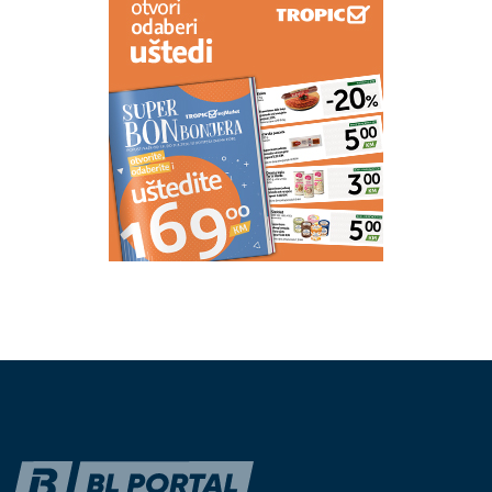
Toplotni talas ima strašne posljedice: Zbog velikih
vrućina umrlo skoro 12.000 ljudi u Njemačkoj
Kako potaknuti dijete da pije više
vode: Jednostavne navike koje
olakšavaju roditeljima
Greška koju mnogi prave s vitaminom
D: Nije važno vrijeme, već obrok