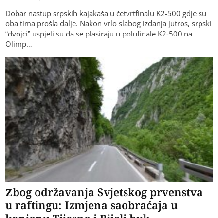
Dobar nastup srpskih kajakaša u četvrtfinalu K2-500 gdje su
oba tima prošla dalje. Nakon vrlo slabog izdanja jutros, srpski
“dvojci” uspjeli su da se plasiraju u polufinale K2-500 na
Olimp…
Zbog održavanja Svjetskog prvenstva
u raftingu: Izmjena saobraćaja u
kanjonu Tijesno i Bijeli buk