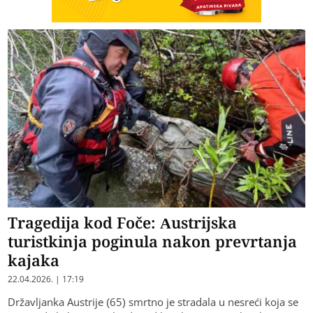
Tragedija kod Foče: Austrijska
turistkinja poginula nakon prevrtanja
kajaka
22.04.2026. | 17:19
Državljanka Austrije (65) smrtno je stradala u nesreći koja se