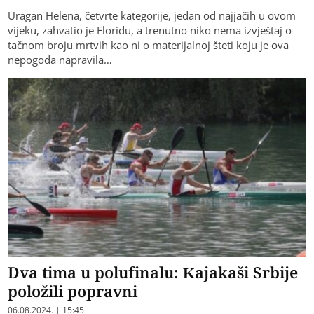
Uragan Helena, četvrte kategorije, jedan od najjačih u ovom
vijeku, zahvatio je Floridu, a trenutno niko nema izvještaj o
tačnom broju mrtvih kao ni o materijalnoj šteti koju je ova
nepogoda napravila…
Dva tima u polufinalu: Kajakaši Srbije
položili popravni
06.08.2024. | 15:45