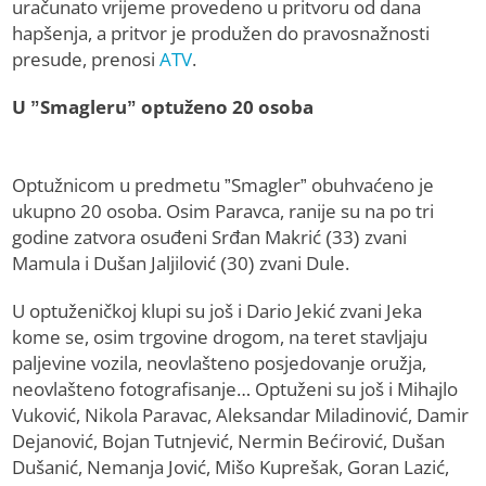
uračunato vrijeme provedeno u pritvoru od dana
hapšenja, a pritvor je produžen do pravosnažnosti
presude, prenosi
ATV
.
U ”Smagleru” optuženo 20 osoba
Optužnicom u predmetu ”Smagler” obuhvaćeno je
ukupno 20 osoba. Osim Paravca, ranije su na po tri
godine zatvora osuđeni Srđan Makrić (33) zvani
Mamula i Dušan Jaljilović (30) zvani Dule.
U optuženičkoj klupi su još i Dario Jekić zvani Jeka
kome se, osim trgovine drogom, na teret stavljaju
paljevine vozila, neovlašteno posjedovanje oružja,
neovlašteno fotografisanje… Optuženi su još i Mihajlo
Vuković, Nikola Paravac, Aleksandar Miladinović, Damir
Dejanović, Bojan Tutnjević, Nermin Bećirović, Dušan
Dušanić, Nemanja Jović, Mišo Kuprešak, Goran Lazić,