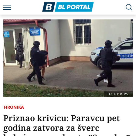
FOTO: RTRS
HRONIKA
Priznao krivicu: Paravcu pet
godina zatvora za šverc