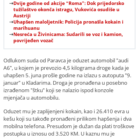
Dvije godine od akcije “Roma”: Dok prijedorsko
tužilaštvo okonča istragu, Vukovića osudiše u
Austriji
Uhapšen maloljetnik: Policija pronašla kokain i
marihuanu
Nesreća u Živinicama: Sudarili se voz i kamion,
povrijeđen vozač
Odlukom suda od Paravca je oduzet automobil ”audi
A6”, u kojem je prevozio 4,5 kilograma droge kada je
uhapšen 5. juna prošle godine na izlazu s autoputa ”9.
januar” u Kladarima. Droga je pronađena u posebno
izrađenom ”štku” koji se nalazio ispod konzole
mjenjača u automobilu.
Oduzet mu je zaplijenjeni kokain, kao i 26.410 evra u
kešu koji su takođe pronađeni prilikom hapšenja i dva
mobilna telefona. Presudom je dužan da plati troškove
postupka u iznosu od 3.520 KM. U kaznu mu je