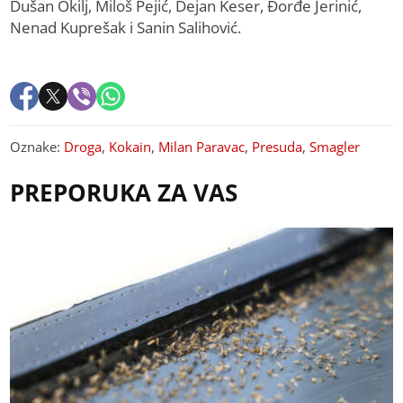
Dušan Okilj, Miloš Pejić, Dejan Keser, Đorđe Jerinić,
Nenad Kuprešak i Sanin Salihović.
Oznake:
Droga
,
Kokain
,
Milan Paravac
,
Presuda
,
Smagler
PREPORUKA ZA VAS