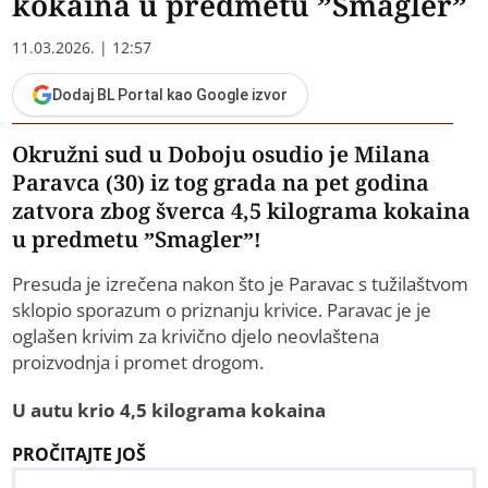
kokaina u predmetu ”Smagler”
11.03.2026. | 12:57
Dodaj BL Portal kao Google izvor
Okružni sud u Doboju osudio je Milana
Paravca (30) iz tog grada na pet godina
zatvora zbog šverca 4,5 kilograma kokaina
u predmetu ”Smagler”!
Presuda je izrečena nakon što je Paravac s tužilaštvom
sklopio sporazum o priznanju krivice. Paravac je je
oglašen krivim za krivično djelo neovlaštena
proizvodnja i promet drogom.
U autu krio 4,5 kilograma kokaina
PROČITAJTE JOŠ