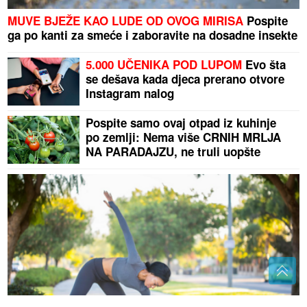
MUVE BJEŽE KAO LUDE OD OVOG MIRISA
Pospite
ga po kanti za smeće i zaboravite na dosadne insekte
5.000 UČENIKA POD LUPOM
Evo šta
se dešava kada djeca prerano otvore
Instagram nalog
Pospite samo ovaj otpad iz kuhinje
po zemlji: Nema više CRNIH MRLJA
NA PARADAJZU, ne truli uopšte