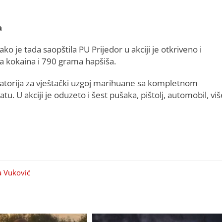
a
ko je tada saopštila PU Prijedor u akciji je otkriveno i
a kokaina i 790 grama hapšiša.
ratorija za vještački uzgoj marihuane sa kompletnom
. U akciji je oduzeto i šest pušaka, pištolj, automobil, viš
a Vuković