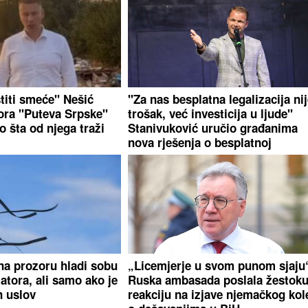
titi smeće" Nešić
"Za nas besplatna legalizacija ni
ora "Puteva Srpske"
trošak, već investicija u ljude"
o šta od njega traži
Stanivuković uručio građanima
nova rješenja o besplatnoj
legalizaciji
na prozoru hladi sobu
„Licemjerje u svom punom sjaju
latora, ali samo ako je
Ruska ambasada poslala žestok
n uslov
reakciju na izjave njemačkog kol