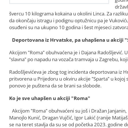
držav
švercu 10 kilograma kokaina u okolini Linca. Za razli
da okončaju istragu i podignu optužnicu pa je Vukoviću 
osuđeni su na ukupno 10 godina i šest mjeseci zatvor
Deportovana iz Hrvatske, pa uhapšena u akciji 
Akcijom ”Roma” obuhvaćena je i Dajana Radošljević. U 
”slavna” po napadu na vozača tramvaja u Zagrebu, koj
Radošljevićeva je zbog tog incidenta deportovana iz H
pritvorena u Prijedoru u okviru akcije ”Sparta” u kojoj
ponovo je puštena da se brani sa slobode.
Ko je sve uhapšen u akciji ”Roma”
Akcijom ”Roma” obuhvaćeni su još i Dražan Janjanin,
Manojlo Kunić, Dragan Vujčić, Igor Lakić (ranije Matija
se na teret stavlja da su se od početka 2023. godine d