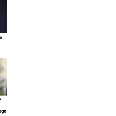
je
“
u
ege