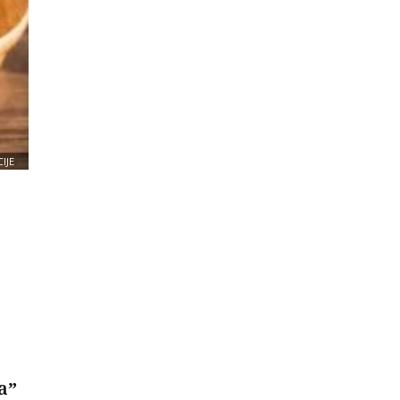
IJE
a”