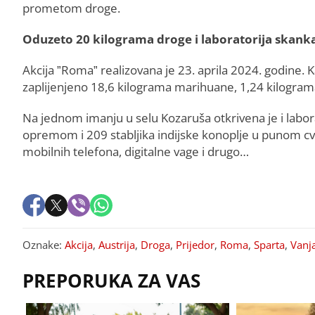
prometom droge.
Oduzeto 20 kilograma droge i laboratorija skank
Akcija ”Roma” realizovana je 23. aprila 2024. godine. Ka
zaplijenjeno 18,6 kilograma marihuane, 1,24 kilogram
Na jednom imanju u selu Kozaruša otkrivena je i labo
opremom i 209 stabljika indijske konoplje u punom cvatu
mobilnih telefona, digitalne vage i drugo…
Oznake:
Akcija
,
Austrija
,
Droga
,
Prijedor
,
Roma
,
Sparta
,
Vanj
PREPORUKA ZA VAS