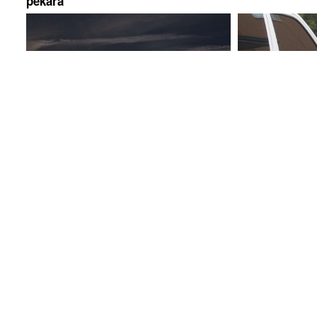
pekara
PAKLENI TALAS NE POPUŠTA
Objava inspek
Meteorolozi otkrili kada stiže
buru u BiH: Z
nevrijeme, ali i ŠTA NAS ČEKA
optužen za te
NAKON NJEGA
dužnosti
Nije disala, nije imala puls, a
TUKAO JE R
zjenice su joj bile potpuno sužene:
Jezivi detalji