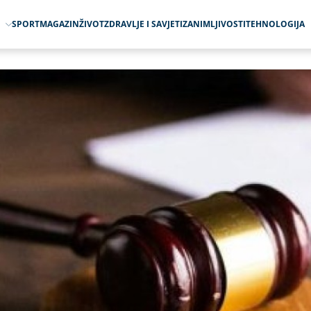
O
SPORT
MAGAZIN
ŽIVOT
ZDRAVLJE I SAVJETI
ZANIMLJIVOSTI
TEHNOLOGIJA