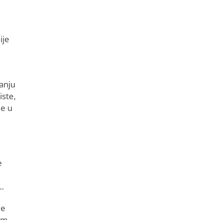
ije
anju
iste,
de u
e
a…
le
nim