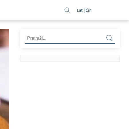
Lat
Ćir