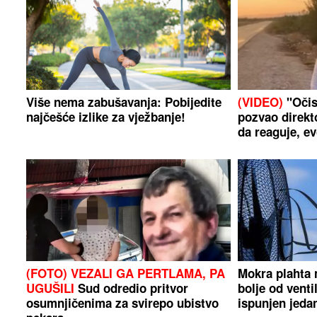
Više nema zabušavanja: Pobijedite
(VIDEO)
"Očis
najčešće izlike za vježbanje!
pozvao direkt
da reaguje, ev
(FOTO) VEZALI GA PERTLAMA, PA
Mokra plahta 
UGUŠILI
Sud odredio pritvor
bolje od venti
osumnjičenima za svirepo ubistvo
ispunjen jeda