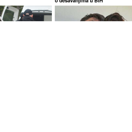
o dešavanjima u BiH
tora SIPA izazvala
(FOTO) "OKO SINA PERUNA NE
bog veličanja "Oluje"
MOŽE NIKO DA NAM POMOGNE
žu povredu službene
Supruga Ognjena Amidžića
unajmila dadilju iz Azije, pa otkri
s čim se susreću u kući
UKAMA I NOGAMA
Zabranjeno pušenje u Goraždu
 brutalnog ubistva, sin
priredilo koncert za pamćenje, e