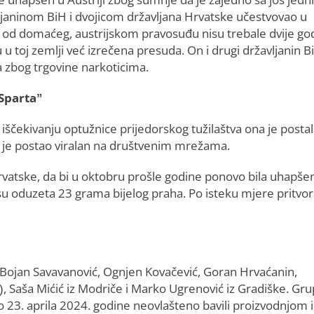
ljaninom BiH i dvojicom državljana Hrvatske učestvovao u
ku od domaćeg, austrijskom pravosuđu nisu trebale dvije go
u toj zemlji već izrečena presuda. On i drugi državljanin B
a zbog trgovine narkoticima.
”Sparta”
iščekivanju optužnice prijedorskog tužilaštva ona je posta
i je postao viralan na društvenim mrežama.
rvatske, da bi u oktobru prošle godine ponovo bila uhapšen
 su oduzeta 23 grama bijelog praha. Po isteku mjere pritvor
 Bojan Savavanović, Ognjen Kovačević, Goran Hrvaćanin,
š), Saša Mićić iz Modriče i Marko Ugrenović iz Gradiške. Gru
o 23. aprila 2024. godine neovlašteno bavili proizvodnjom i