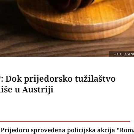
FOTO: AGENC
: Dok prijedorsko tužilaštvo
še u Austriji
u Prijedoru sprovedena policijska akcija ”Rom