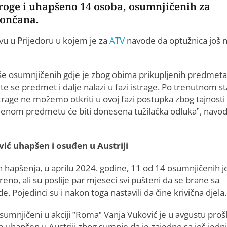
droge i uhapšeno 14 osoba, osumnjičenih za
končana.
u u Prijedoru u kojem je za
ATV
navode da optužnica još n
e osumnjičenih gdje je zbog obima prikupljenih predmeta
 se predmet i dalje nalazi u fazi istrage. Po trenutnom st
trage ne možemo otkriti u ovoj fazi postupka zbog tajnosti 
vedenom predmetu će biti donesena tužilačka odluka”, navo
ić uhapšen i osuđen u Austriji
 hapšenja, u aprilu 2024. godine, 11 od 14 osumnjičenih j
reno, ali su poslije par mjeseci svi pušteni da se brane sa
e. Pojedinci su i nakon toga nastavili da čine krivična djel
sumnjičeni u akciji ”Roma” Vanja Vuković je u avgustu proš
e uhapšen u Austriji zbog sumnje da je zajedno sa još jed