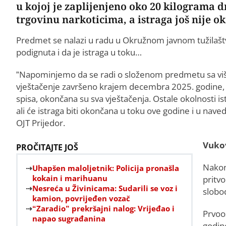
u kojoj je zaplijenjeno oko 20 kilograma 
trgovinu narkoticima, a istraga još nije o
Predmet se nalazi u radu u Okružnom javnom tužilaštv
podignuta i da je istraga u toku…
”Napominjemo da se radi o složenom predmetu sa viš
vještačenje završeno krajem decembra 2025. godine, te
spisa, okončana su sva vještačenja. Ostale okolnosti is
ali će istraga biti okončana u toku ove godine i u na
OJT Prijedor.
Vukov
PROČITAJTE JOŠ
Nakon
Uhapšen maloljetnik: Policija pronašla
kokain i marihuanu
pritvo
Nesreća u Živinicama: Sudarili se voz i
slobod
kamion, povrijeđen vozač
“Zaradio” prekršajni nalog: Vrijeđao i
Prvoo
napao sugrađanina
godin