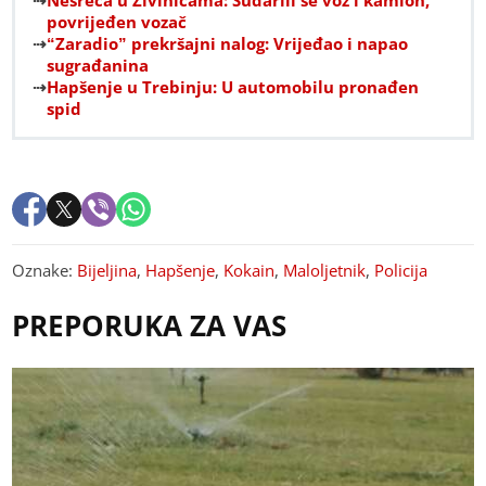
Nesreća u Živinicama: Sudarili se voz i kamion,
povrijeđen vozač
“Zaradio” prekršajni nalog: Vrijeđao i napao
sugrađanina
Hapšenje u Trebinju: U automobilu pronađen
spid
Oznake:
Bijeljina
,
Hapšenje
,
Kokain
,
Maloljetnik
,
Policija
PREPORUKA ZA VAS