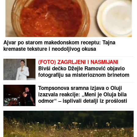
Ajvar po starom makedonskom receptu: Tajna
kremaste teksture i neodoljivog okusa
(FOTO) ZAGRLJENI I NASMIJANI
Bivši dečko Džejle Ramović objavio
fotografiju sa misterioznom brinetom
Tompsonova sramna izjava o Oluji
izazvala reakcije: „Meni je Oluja bila
odmor“ – isplivali detalji iz prošlosti