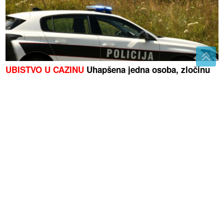
UBISTVO U CAZINU
Uhapšena jedna osoba, zločinu
kumovao sukob
"Pakao" se nastavlja: Za ova 4
područja upaljen CRVENI
METEOALARM zbog paklenih vrućina
IMA I MRTVIH U
ovom gradu
izmjereno nevjerovatnih 75 stepeni,
pakao na zemlji