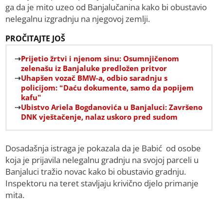
ga da je mito uzeo od Banjalučanina kako bi obustavio
nelegalnu izgradnju na njegovoj zemlji.
PROČITAJTE JOŠ
Prijetio žrtvi i njenom sinu: Osumnjičenom
zelenašu iz Banjaluke predložen pritvor
Uhapšen vozač BMW-a, odbio saradnju s
policijom: “Daću dokumente, samo da popijem
kafu”
Ubistvo Ariela Bogdanovića u Banjaluci: Završeno
DNK vještačenje, nalaz uskoro pred sudom
Dosadašnja istraga je pokazala da je Babić od osobe
koja je prijavila nelegalnu gradnju na svojoj parceli u
Banjaluci tražio novac kako bi obustavio gradnju.
Inspektoru na teret stavljaju krivično djelo primanje
mita.