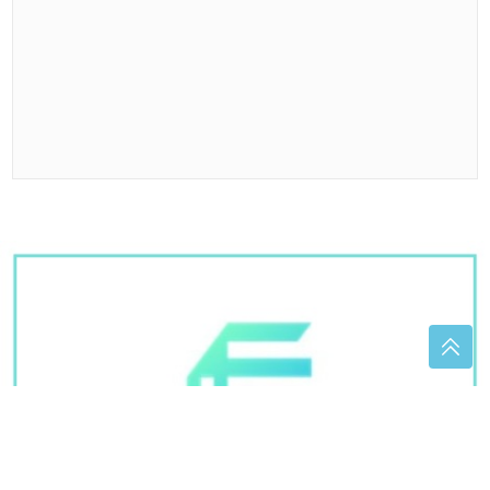
SUPRUZI POSLAO JEDNU PORUKU
Milan popio kafu sa majkom, otišao
na posao i više ga NIKO NIJE VIDIO,
agonija traje dvije godine
ZAMRZNUT NA 8.500 METARA VEĆ
TRI DECENIJE
Pokrenuta rizična
akcija da tijelo alpiniste spuste sa
Everesta
(FOTO)
Toni Bijelić objavio sliku, Novak Đoković