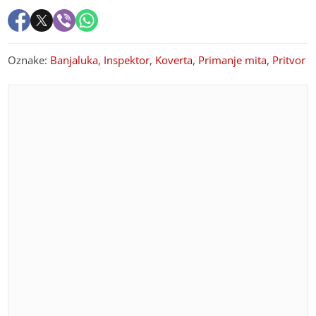
Oznake:
Banjaluka
,
Inspektor
,
Koverta
,
Primanje mita
,
Pritvor
PREPORUKA ZA VAS
Obratite pažnju na ponašanje partnera: Šest znakova
koji mogu ukazivati na prevaru