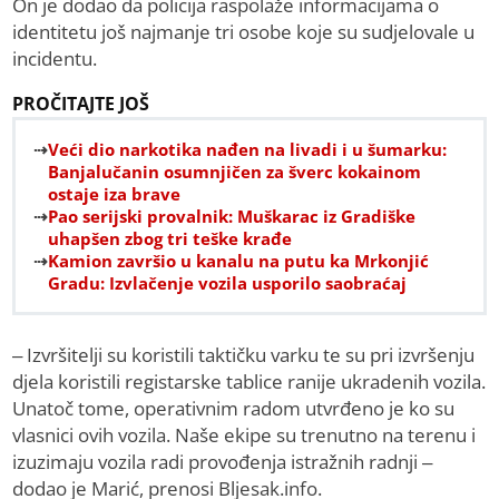
On je dodao da policija raspolaže informacijama o
identitetu još najmanje tri osobe koje su sudjelovale u
incidentu.
PROČITAJTE JOŠ
Veći dio narkotika nađen na livadi i u šumarku:
Banjalučanin osumnjičen za šverc kokainom
ostaje iza brave
Pao serijski provalnik: Muškarac iz Gradiške
uhapšen zbog tri teške krađe
Kamion završio u kanalu na putu ka Mrkonjić
Gradu: Izvlačenje vozila usporilo saobraćaj
– Izvršitelji su koristili taktičku varku te su pri izvršenju
djela koristili registarske tablice ranije ukradenih vozila.
Unatoč tome, operativnim radom utvrđeno je ko su
vlasnici ovih vozila. Naše ekipe su trenutno na terenu i
izuzimaju vozila radi provođenja istražnih radnji –
dodao je Marić, prenosi Bljesak.info.