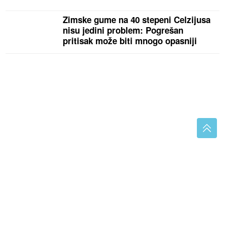
Zimske gume na 40 stepeni Celzijusa
nisu jedini problem: Pogrešan
pritisak može biti mnogo opasniji
Brinite o svojim crijevima: Jedna kašika ovoga u kafi
je spas
(VIDEO)
Dramatične posljedice suše
u Laktašima: Pomor ribe na ušću
Turjanice u Vrbas