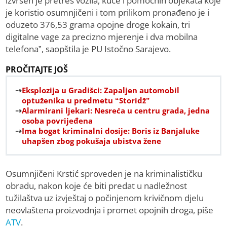
izvršen je pretres vozila, kuće i pomoćnih objekata koje
je koristio osumnjičeni i tom prilikom pronađeno je i
oduzeto 376,53 grama opojne droge kokain, tri
digitalne vage za precizno mjerenje i dva mobilna
telefona”, saopštila je PU Istočno Sarajevo.
PROČITAJTE JOŠ
Eksplozija u Gradišci: Zapaljen automobil
optuženika u predmetu “Storidž”
Alarmirani ljekari: Nesreća u centru grada, jedna
osoba povrijeđena
Ima bogat kriminalni dosije: Boris iz Banjaluke
uhapšen zbog pokušaja ubistva žene
Osumnjičeni Krstić sproveden je na kriminalističku
obradu, nakon koje će biti predat u nadležnost
tužilaštva uz izvještaj o počinjenom krivičnom djelu
neovlaštena proizvodnja i promet opojnih droga, piše
ATV
.