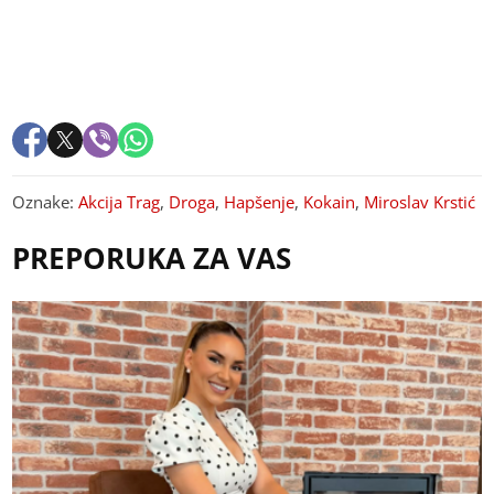
Oznake:
Akcija Trag
,
Droga
,
Hapšenje
,
Kokain
,
Miroslav Krstić
PREPORUKA ZA VAS