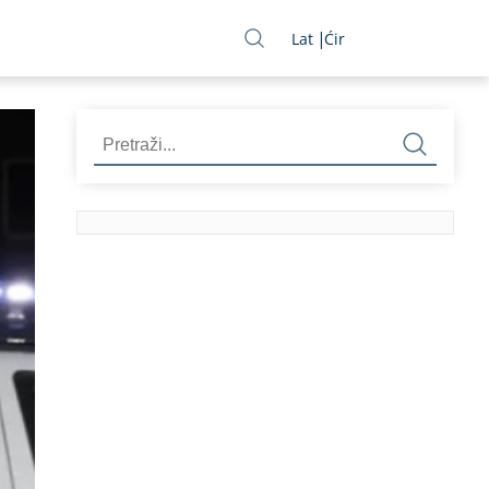
Lat
Ćir