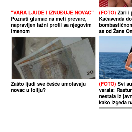
"VARA LJUDE I IZNUĐUJE NOVAC"
(FOTO)
Žari i 
Poznati glumac na meti prevare,
Kačavenda do
napravljen lažni profil sa njegovim
bombastičnom
imenom
se od Žane O
Zašto ljudi sve češće umotavaju
(FOTO)
Svi su 
novac u foliju?
varala: Rastur
nestala iz jav
kako izgeda n