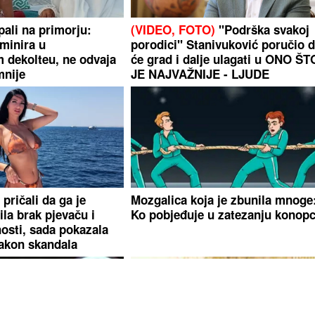
pali na primorju:
(VIDEO, FOTO)
"Podrška svakoj
minira u
porodici" Stanivuković poručio 
 dekolteu, ne odvaja
će grad i dalje ulagati u ONO ŠT
mnije
JE NAJVAŽNIJE - LJUDE
pričali da ga je
Mozgalica koja je zbunila mnoge
ila brak pjevaču i
Ko pobjeđuje u zatezanju konop
nosti, sada pokazala
akon skandala