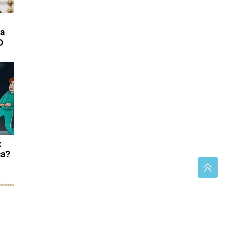
da
O
:
ca?