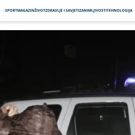
O
SPORT
MAGAZIN
ŽIVOT
ZDRAVLJE I SAVJETI
ZANIMLJIVOSTI
TEHNOLOGIJA