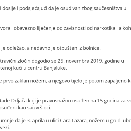
i dosije i podsjećajući da je osuđivan zbog saučesništva u
vora i obavezno liječenje od zavisnosti od narkotika i alko
je odležao, a nedavno je otpušten iz bolnice.
stravični zločin dogodio se 25. novembra 2019. godine u
tenoj kući u centru Banjaluke.
je prvo zaklan nožem, a njegovo tijelo je potom zapaljeno 
e Rade Drljača koji je pravosnažno osuđen na 15 godina zatv
osuđeni kao saizvršioci.
mnje da je 3. aprila u ulici Cara Lazara, nožem u grudi ub
vezi.