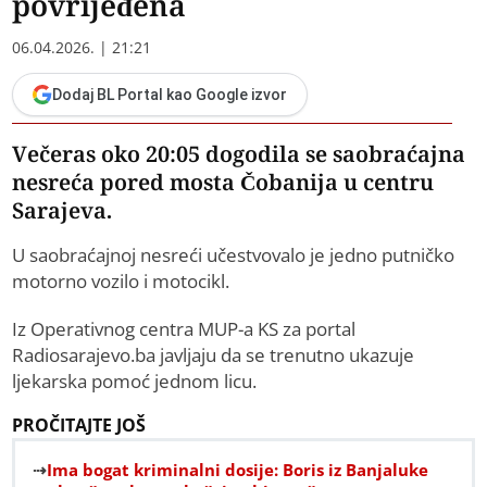
povrijeđena
06.04.2026. | 21:21
Dodaj BL Portal kao Google izvor
Večeras oko 20:05 dogodila se saobraćajna
nesreća pored mosta Čobanija u centru
Sarajeva.
U saobraćajnoj nesreći učestvovalo je jedno putničko
motorno vozilo i motocikl.
Iz Operativnog centra MUP-a KS za portal
Radiosarajevo.ba javljaju da se trenutno ukazuje
ljekarska pomoć jednom licu.
PROČITAJTE JOŠ
Ima bogat kriminalni dosije: Boris iz Banjaluke