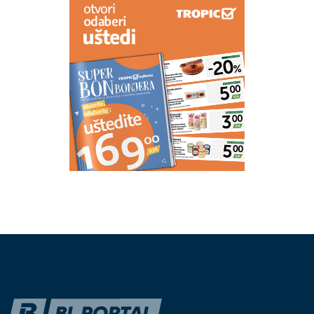
GENIJALAN TRIK PRED PUTOVANJE
Stavite dugme
u zamrzivač i odmah ćete znati ako nešto nije u redu
(FOTO) ZAPALILA ITALIJU
Bivša
najseksi žena svijeta ima 46 godina,
ali i dalje opčinjava oblinama
Veliko slavlje u domu Elme
Sinanović: Zbog ovog brani kćerki da
se uda za bogataša iz Katara