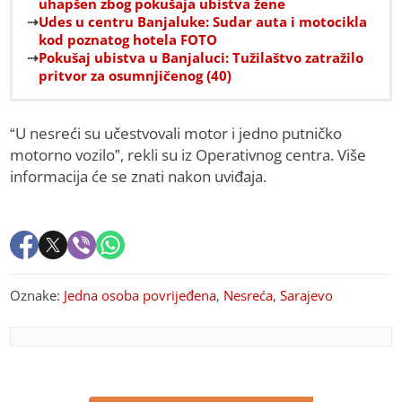
uhapšen zbog pokušaja ubistva žene
Udes u centru Banjaluke: Sudar auta i motocikla
kod poznatog hotela FOTO
Pokušaj ubistva u Banjaluci: Tužilaštvo zatražilo
pritvor za osumnjičenog (40)
“U nesreći su učestvovali motor i jedno putničko
motorno vozilo”, rekli su iz Operativnog centra. Više
informacija će se znati nakon uviđaja.
Oznake:
Jedna osoba povrijeđena
,
Nesreća
,
Sarajevo
PREPORUKA ZA VAS