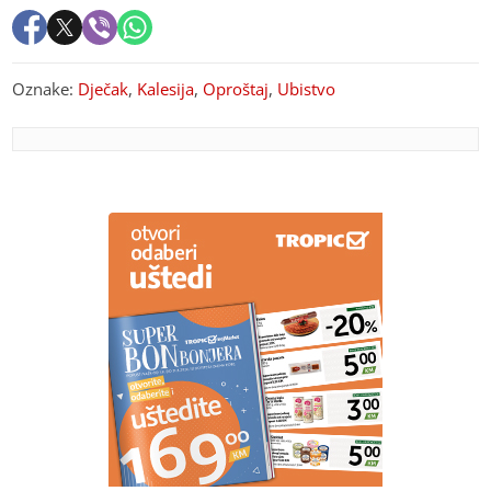
Oznake:
Dječak
,
Kalesija
,
Oproštaj
,
Ubistvo
PREPORUKA ZA VAS
Vodite računa o svom zdravlju: Doktor otkrio koje
namirnice obavezno treba jesti za zdravo srce