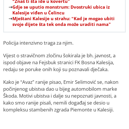
“Znaš ti šta ide u kovertu”
Gdje se uputio monstrum: Dvostruki ubica iz
Kalesije viđen u Čelincu
Mještani Kalesije u strahu: “Kad je mogao ubiti
svoje dijete šta tek onda može uraditi nama”
Policija intenzivno traga za njim.
Vijest o stravičnom zločinu šokirala je bh. javnost, a
ispod objave na Fejsbuk stranici FK Bosna Kalesija,
redaju se poruke onih koji su poznavali dječaka.
Kako je “Avaz” ranije pisao, Еmir Selimović se, nakon
počinjenog ubistva dao u bijeg automobilom marke
Škoda. Motivi ubistva i dalje su nepoznati javnosti, a
kako smo ranije pisali, nemili događaj se desio u
kompleksu stambenih zgrada Piemonte u Kalesiji.