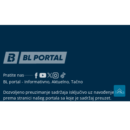
Đula Drini se porodila: Sinu dali ime
arapskog porijekla
(VIDEO)
„Država nije igračka“ Vučić
najavio izbore najkasnije za 3
mjeseca
Mozgalica koja je zbunila mnoge: Ko pobjeđuje u
zatezanju konopca?