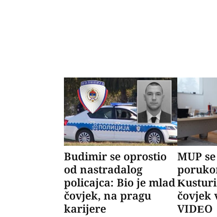
Budimir se oprostio
MUP se
od nastradalog
poruko
policajca: Bio je mlad
Kusturić
čovjek, na pragu
čovjek 
karijere
VIDEO