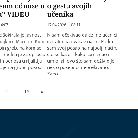
 sam odnose u
o gestu svojih
iju” VIDEO
učenika
16:07
17.04.2026. | 08:11
ć šokirala je javnost
Nisam očekivao da će me učenici
majkom Marijom Kulić
ispratiti na ovakav način. Radio
abin grob, na kom se
sam svoj posao na najbolji način,
 i molila je za oproštaj
što se kaže – kako sam znao i
h odnosa u rijalitiju.
umio, ali ovo što sam doživio je
ić je na grobu poko…
nešto posebno, neočekivano.
Zapo…
2
…
15
»