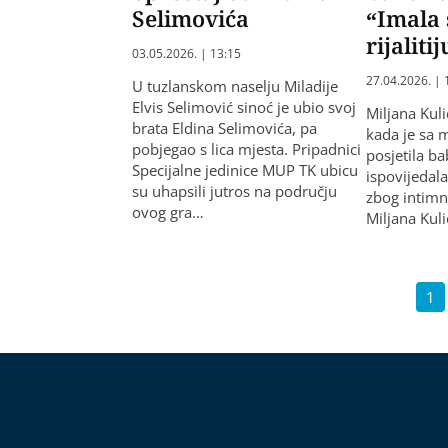
Selimovića
“Imala
rijalit
03.05.2026. | 13:15
27.04.2026. | 
U tuzlanskom naselju Miladije
Elvis Selimović sinoć je ubio svoj
Miljana Kuli
brata Eldina Selimovića, pa
kada je sa 
pobjegao s lica mjesta. Pripadnici
posjetila b
Specijalne jedinice MUP TK ubicu
ispovijedala
su uhapsili jutros na području
zbog intimni
ovog gra…
Miljana Kul
1