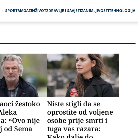
O
SPORT
MAGAZIN
ŽIVOT
ZDRAVLJE I SAVJETI
ZANIMLJIVOSTI
TEHNOLOGIJA
aoci žestoko
Niste stigli da se
Aleka
oprostite od voljene
a: “Ovo nije
osobe prije smrti i
aj od Sema
tuga vas razara:
Kako dalje do