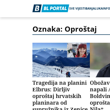
SVE VIJESTI
BANJALUKA
INF
Oznaka: Oproštaj
Tragedija na planini
Obožav
Elbrus: Dirljiv
napali 
oproštaj hrvatskih
Boldvin
planinara od
oprošt
supružnika iz Zenice
Nila”