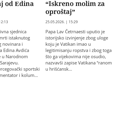
j od Edina
“Iskreno molim za
oproštaj”
12:13
25.05.2026. | 15:29
vna sjednica
Papa Lav Četrnaesti uputio je
rti istaknutog
istorijsko izvinjenje zbog uloge
 novinara i
koju je Vatikan imao u
a Edina Avdića
legitimisanju ropstva i zbog toga
je u Narodnom
što ga vijekovima nije osudio,
 Sarajevu.
nazvavši zapise Vatikana “ranom
rcegovački sportski
u hrišćansk…
omentator i kolum…