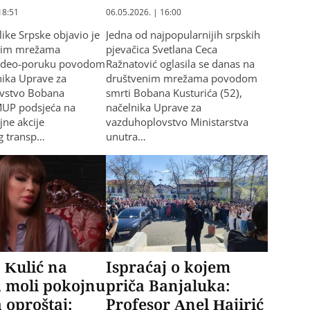
18:51
06.05.2026. | 16:00
ke Srpske objavio je
Jedna od najpopularnijih srpskih
nim mrežama
pjevačica Svetlana Ceca
ideo-poruku povodom
Ražnatović oglasila se danas na
nika Uprave za
društvenim mrežama povodom
vstvo Bobana
smrti Bobana Kusturića (52),
MUP podsjeća na
načelnika Uprave za
jne akcije
vazduhoplovstvo Ministarstva
g transp…
unutra…
 Kulić na
Ispraćaj o kojem
, moli pokojnu
priča Banjaluka:
 oproštaj:
Profesor Anel Hajirić