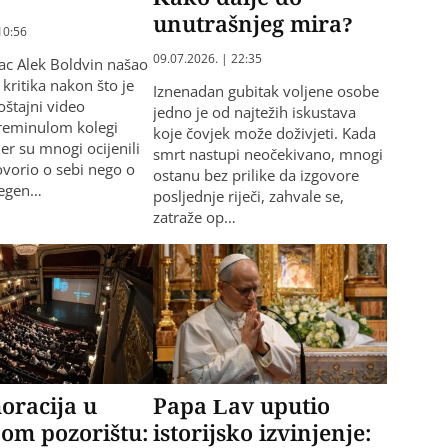
unutrašnjeg mira?
10:56
09.07.2026. | 22:35
ac Alek Boldvin našao
kritika nakon što je
Iznenadan gubitak voljene osobe
oštajni video
jedno je od najtežih iskustava
reminulom kolegi
koje čovjek može doživjeti. Kada
er su mnogi ocijenili
smrt nastupi neočekivano, mnogi
ovorio o sebi nego o
ostanu bez prilike da izgovore
legen…
posljednje riječi, zahvale se,
zatraže op…
racija u
Papa Lav uputio
om pozorištu:
istorijsko izvinjenje: