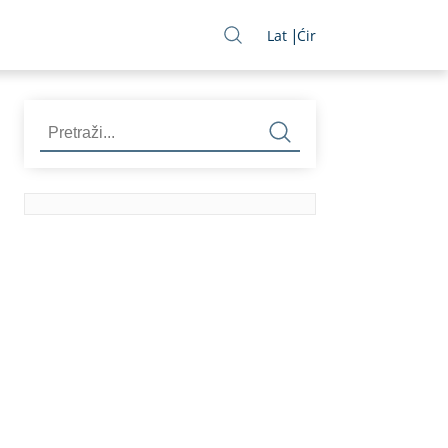
Lat
Ćir