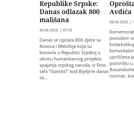
Republike Srpske:
Oprošta
Danas odlazak 800
Avdića
mališana
08.06.2026. | 
26.06.2026. | 07:33
Komemorati
povodom sm
Danas se ispraća 800 djece sa
košarkaškog
Kosova i Metohije koja su
komentator
boravila u Republici Srpskoj u
upriličena 
okviru humanitarnog projekta
pozorištu u
spajanja srpskog naroda. Iz Etno-
Bosanskohe
sela “Stanišići” kod Bijeljine danas
novinar, k
će…