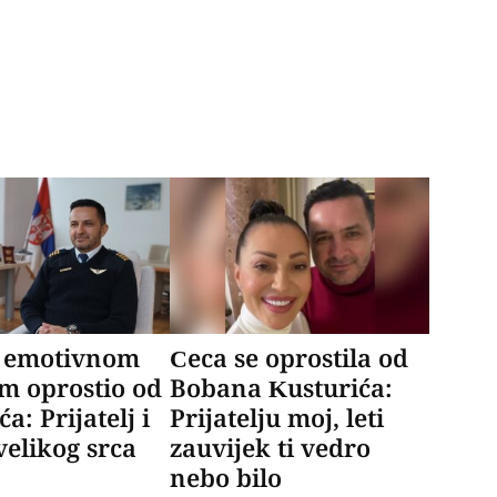
 emotivnom
Ceca se oprostila od
m oprostio od
Bobana Kusturića:
a: Prijatelj i
Prijatelju moj, leti
velikog srca
zauvijek ti vedro
nebo bilo