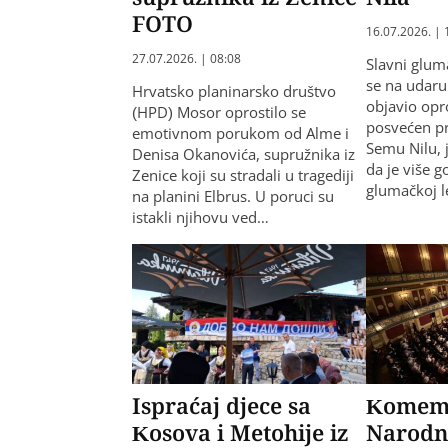
FOTO
16.07.2026. | 
27.07.2026. | 08:08
Slavni glum
se na udaru 
Hrvatsko planinarsko društvo
objavio opr
(HPD) Mosor oprostilo se
posvećen p
emotivnom porukom od Alme i
Semu Nilu, j
Denisa Okanovića, supružnika iz
da je više g
Zenice koji su stradali u tragediji
glumačkoj 
na planini Elbrus. U poruci su
istakli njihovu ved…
Ispraćaj djece sa
Komemo
Kosova i Metohije iz
Narodn