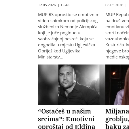
12.05.2026. | 13:48
06.05.2026. | 
MUP RS oprostio se emotivnim
MUP Republi
video-snimkom od policijskog
na društve
službenika Nemanje Alempića
emotivnu v
koji je juče poginuo u
smrti načel
saobraćajnoj nesreći koja se
vazduhoplo
dogodila u mjestu Ugljevička
Kusturića. 
Obrijež kod Ugljevika
njegove bro
Ministarstv…
medicinsko
“Ostaćeš u našim
Miljana
srcima”: Emotivni
groblju
oproštaj od Eldina
baku za