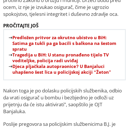
protivno Zakonu o oružju i municiji. Držeći bobu pred
ocem, iz nje je izvukao osigurač, čime je ugrozio
spokojstvo, tjelesni integritet i duševno zdravlje oca.
PROČITAJTE JOŠ
Predložen pritvor za okrutno ubistvo u BiH:
Satima ga tukli pa ga bacili s balkona na šestom
spratu
Tragedija u BiH: U stanu pronađeno tijelo TV
voditeljke, policija radi uviđaj
Djeca pljačkala autopraonice? U Banjaluci
uhapšeno šest lica u policijskoj akciji “Žeton”
Nakon toga je po dolasku policijskih službenika, odbio
da vrati osigurač u bombu i bezbjedno je odloži uz
prijetnju da će istu aktivirati”, saopštilo je OJT
Banjaluka.
Poslije pregovora sa policijskim službenicima B.J. je