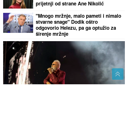
prijetnji od strane Ane Nikolić
"Mnogo mržnje, malo pameti i nimalo
stvarne snage" Dodik oštro
odgovorio Helezu, pa ga optužio za
širenje mržnje
Pokrenuta peticija za zabranu koncerta Dine Merlina
u Kraljevu
"Izgledalo je traumatično" Voditeljka