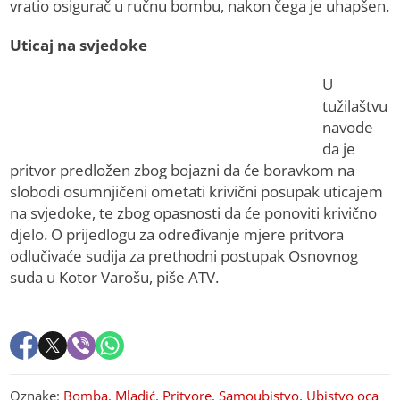
vratio osigurač u ručnu bombu, nakon čega je uhapšen.
Uticaj na svjedoke
U
tužilaštvu
navode
da je
pritvor predložen zbog bojazni da će boravkom na
slobodi osumnjičeni ometati krivični posupak uticajem
na svjedoke, te zbog opasnosti da će ponoviti krivično
djelo. O prijedlogu za određivanje mjere pritvora
odlučivaće sudija za prethodni postupak Osnovnog
suda u Kotor Varošu, piše ATV.
Oznake:
Bomba
,
Mladić
,
Pritvore
,
Samoubistvo
,
Ubistvo oca