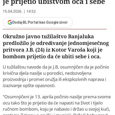
je prijetio ubistvom oca i sebe
15.04.2026. | 14:52
Dodaj BL Portal kao Google izvor
Okružno javno tužilaštvo Banjaluka
predložilo je određivanje jednomjesečnog
pritvora J.B. (24) iz Kotor Varoša koji je
bombom prijetio da će ubiti sebe i oca.
U tužilaštvu navode da je J.B. osumnjičen da je počinio
krivična djela nasilje u porodici, nedozvoljena
proizvodnja i promet oružja ili eksplozivnih naprava i
izazivanje opšte opasnosti.
”Osumnjičeni je 13. aprila počinio nasilje prema svome
ocu tako što je prijetio da će napasti na život i tijelo
ručnom bombom, koju je nabavio i držao u svojoj kući,