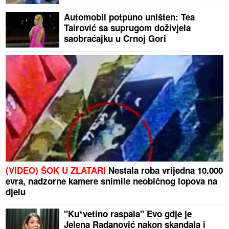
Automobil potpuno uništen: Tea
Tairović sa suprugom doživjela
saobraćajku u Crnoj Gori
(VIDEO) ŠOK U ZLATARI
Nestala roba vrijedna 10.000
evra, nadzorne kamere snimile neobičnog lopova na
djelu
"Ku*vetino raspala" Evo gdje je
Jelena Radanović nakon skandala i