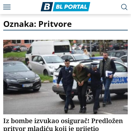
Oznaka: Pritvore
Iz bombe izvukao osigurač! Predložen
pritvor mladiću koji je prijetio