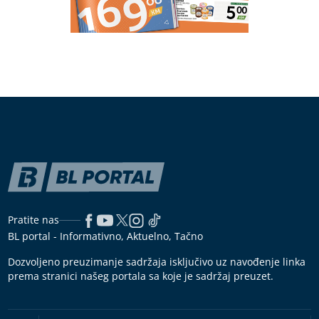
MJEŠTANI U NEVJERICI
Preminuo Drago Galić (73): Euroherc
se oprašta od jednog od svojih
osnivača
SPREMNO 180 MILIONA KM
Poznato
kada počinje isplata julskih penzija
(VIDEO, FOTO)
Kako je živjeti bez vode za vrijeme