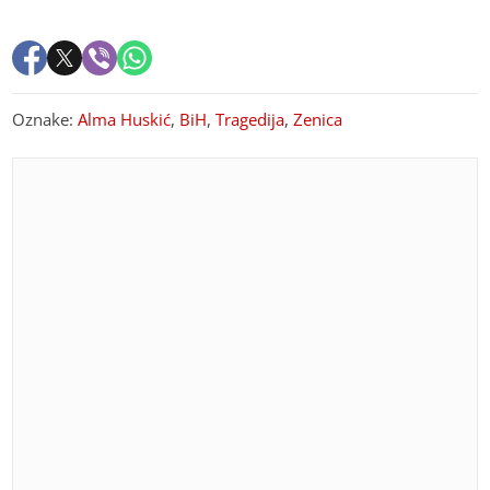
Oznake:
Alma Huskić
,
BiH
,
Tragedija
,
Zenica
PREPORUKA ZA VAS
Banjalučanka prijavila krađu "bmw": Lopov uhvaćen
nakon saobraćajne nesreće