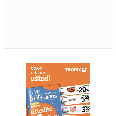
GUBITNIK DANA
Branimir Šehovac
Pospite samo ovaj otpad iz kuhinje
po zemlji: Nema više CRNIH MRLJA
NA PARADAJZU, ne truli uopšte
(FOTO) PROBIJANJE SPRATNOSTI U ROSULJAMA
Ko i zašto dozvoljava zgrade od 7 spratova,