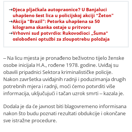
Djeca pljačkala autopraonice? U Banjaluci
uhapšeno šest lica u policijskoj akciji “Žeton”
Akcija “Brazil”: Petorka uhapšena sa 50
kilograma skanka ostaje u pritvoru
Vrhovni sud potvrdio: Rukovodioci „Šuma“
oslobođeni optužbi za zloupotrebu položaja
– Na licu mjesta je pronađeno beživotno tijelo ženske
osobe inicijala H.A., rođene 1978. godine. Uviđaj su
obavili pripadnici Sektora kriminalističke policije.
Nakon završetka uviđajnih radnji i poduzimanja drugih
potrebnih mjera i radnji, moći ćemo potvrditi više
informacija, uključujući i tačan uzrok smrti – kazala je.
Dodala je da će javnost biti blagovremeno informisana
nakon što budu poznati rezultati obdukcije i okončane
sve istražne procedure.