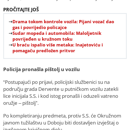
PROČITAJTE JOŠ
Drama tokom kontrole vozila: Pijani vozač dao
gas i povrijedio policajce
Sudar mopeda i automobila: Maloljetnik
povrijeđen u kružnom toku
U braću ispalio više metaka: Inajetoviću i
pomagaču predložen pritvor
Policija pronašla pištolj u vozilu
“Postupajući po prijavi, policijski službenici su na
području grada Dervente u putničkom vozilu zatekli
lice inicijala S.S. i kod istog pronašli i oduzeli vatreno
oružje – pištolj”.
Po kompletiranju predmeta, protiv S.S. će Okružnom
javnom tužilaštvu u Doboju biti dostavljen izvještaj o
izvršenom krivičnom djelu.