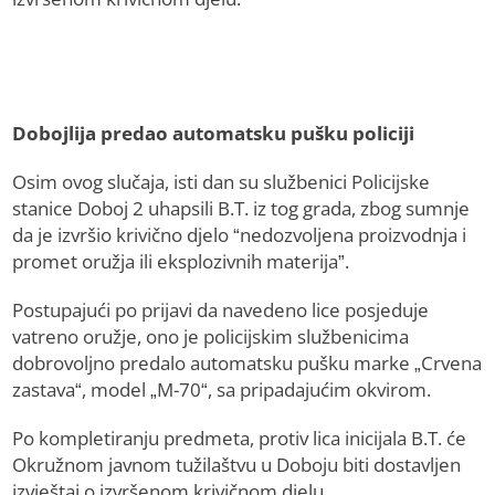
Dobojlija predao automatsku pušku policiji
Osim ovog slučaja, isti dan su službenici Policijske
stanice Doboj 2 uhapsili B.T. iz tog grada, zbog sumnje
da je izvršio krivično djelo “nedozvoljena proizvodnja i
promet oružja ili eksplozivnih materija”.
Postupajući po prijavi da navedeno lice posjeduje
vatreno oružje, ono je policijskim službenicima
dobrovoljno predalo automatsku pušku marke „Crvena
zastava“, model „M-70“, sa pripadajućim okvirom.
Po kompletiranju predmeta, protiv lica inicijala B.T. će
Okružnom javnom tužilaštvu u Doboju biti dostavljen
izvještaj o izvršenom krivičnom djelu.