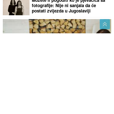
Možete li pogoditi ko je pjevačica sa
fotografije: Nije ni sanjala da će
postati zvijezda u Jugoslaviji
Mit o najmlađoj djeci: Život im često nije lak kao što
se misli
(FOTO) PSS
otvorio još jednu
kancelariju "BANJALUKA I LAKTAŠI
prirodno i infrastrukturno povezani"