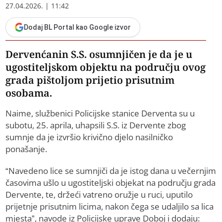
27.04.2026. | 11:42
Dodaj BL Portal kao Google izvor
Dervenćanin S.S. osumnjičen je da je u
ugostiteljskom objektu na području ovog
grada pištoljom prijetio prisutnim
osobama.
Naime, službenici Policijske stanice Derventa su u
subotu, 25. aprila, uhapsili S.S. iz Dervente zbog
sumnje da je izvršio krivično djelo nasilničko
ponašanje.
“Navedeno lice se sumnjiči da je istog dana u večernjim
časovima ušlo u ugostiteljski objekat na području grada
Dervente, te, držeći vatreno oružje u ruci, uputilo
prijetnje prisutnim licima, nakon čega se udaljilo sa lica
mjesta”, navode iz Policijske uprave Doboj i dodaju: