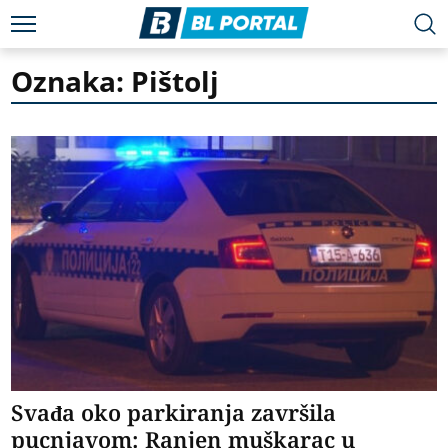
Oznaka: Pištolj
Svađa oko parkiranja završila
pucnjavom: Ranjen muškarac u