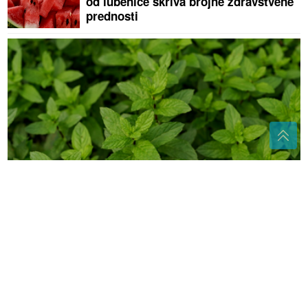
od lubenice skriva brojne zdravstvene
prednosti
Ako imate nadutost ili probavne tegobe, ovu biljku
vrijedi uvrstiti u ishranu
(FOTO) PSS
otvorio još jednu
kancelariju "BANJALUKA I LAKTAŠI
prirodno i infrastrukturno povezani"
Ovih deset namirnica može biti dobar