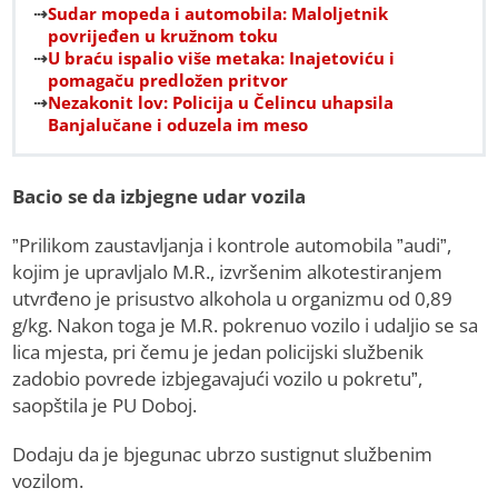
Sudar mopeda i automobila: Maloljetnik
povrijeđen u kružnom toku
U braću ispalio više metaka: Inajetoviću i
pomagaču predložen pritvor
Nezakonit lov: Policija u Čelincu uhapsila
Banjalučane i oduzela im meso
Bacio se da izbjegne udar vozila
”Prilikom zaustavljanja i kontrole automobila ”audi”,
kojim je upravljalo M.R., izvršenim alkotestiranjem
utvrđeno je prisustvo alkohola u organizmu od 0,89
g/kg. Nakon toga je M.R. pokrenuo vozilo i udaljio se sa
lica mjesta, pri čemu je jedan policijski službenik
zadobio povrede izbjegavajući vozilo u pokretu”,
saopštila je PU Doboj.
Dodaju da je bjegunac ubrzo sustignut službenim
vozilom.