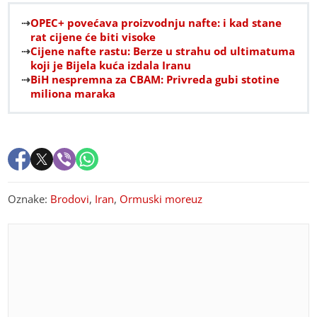
OPEC+ povećava proizvodnju nafte: i kad stane
rat cijene će biti visoke
Cijene nafte rastu: Berze u strahu od ultimatuma
koji je Bijela kuća izdala Iranu
BiH nespremna za CBAM: Privreda gubi stotine
miliona maraka
Oznake:
Brodovi
,
Iran
,
Ormuski moreuz
PREPORUKA ZA VAS