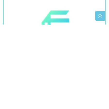
(FOTO)
Ljubav cvjeta na moru: Sara Jo i Aleksej
uživaju u skrivenoj uvali, fotografije privukle veliku
pažnju
Hurmašice kao iz bakine kuhinje:
Tradicionalni recept za sočan kolač
gotov za sat vremena
Ajvar po starom makedonskom
receptu: Tajna kremaste teksture i
neodoljivog okusa