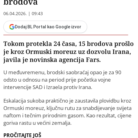
brodova
06.04.2026. | 09:43
Dodaj BL Portal kao Google izvor
Tokom protekla 24 časa, 15 brodova prošlo
je kroz Ormuski moreuz uz dozvolu Irana,
javila je novinska agencija Fars.
U međuvremenu, brodski saobraćaj opao je za 90
odsto u odnosu na period prije početka vojne
intervencije SAD i Izraela protiv Irana.
Eskalacija sukoba praktično je zaustavila plovidbu kroz
Ormuski moreuz, ključnu rutu za snabdijevanje svijeta
naftom i tečnim prirodnim gasom. Kao rezultat, cijene
goriva rastu u većini zemalja.
PROČITAJTE JOŠ